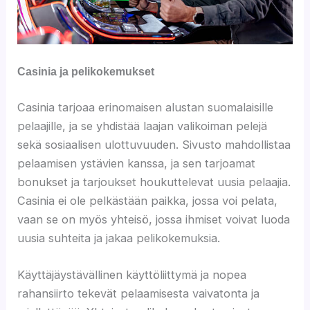
Casinia ja pelikokemukset
Casinia tarjoaa erinomaisen alustan suomalaisille
pelaajille, ja se yhdistää laajan valikoiman pelejä
sekä sosiaalisen ulottuvuuden. Sivusto mahdollistaa
pelaamisen ystävien kanssa, ja sen tarjoamat
bonukset ja tarjoukset houkuttelevat uusia pelaajia.
Casinia ei ole pelkästään paikka, jossa voi pelata,
vaan se on myös yhteisö, jossa ihmiset voivat luoda
uusia suhteita ja jakaa pelikokemuksia.
Käyttäjäystävällinen käyttöliittymä ja nopea
rahansiirto tekevät pelaamisesta vaivatonta ja