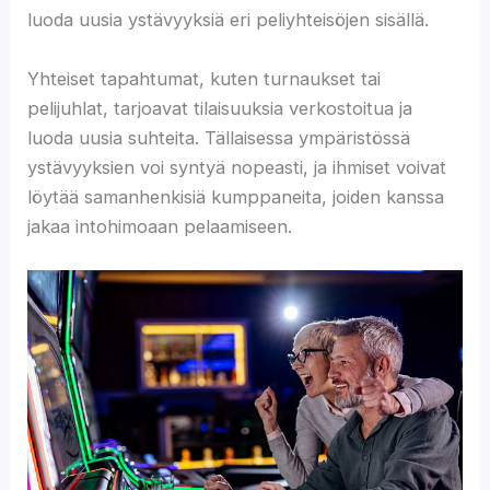
luoda uusia ystävyyksiä eri peliyhteisöjen sisällä.
Yhteiset tapahtumat, kuten turnaukset tai
pelijuhlat, tarjoavat tilaisuuksia verkostoitua ja
luoda uusia suhteita. Tällaisessa ympäristössä
ystävyyksien voi syntyä nopeasti, ja ihmiset voivat
löytää samanhenkisiä kumppaneita, joiden kanssa
jakaa intohimoaan pelaamiseen.