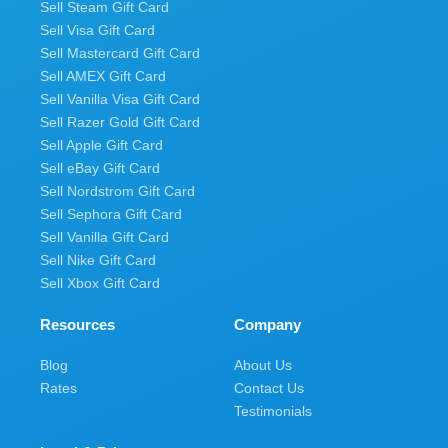
Sell Steam Gift Card
Sell Visa Gift Card
Sell Mastercard Gift Card
Sell AMEX Gift Card
Sell Vanilla Visa Gift Card
Sell Razer Gold Gift Card
Sell Apple Gift Card
Sell eBay Gift Card
Sell Nordstrom Gift Card
Sell Sephora Gift Card
Sell Vanilla Gift Card
Sell Nike Gift Card
Sell Xbox Gift Card
Resources
Company
Blog
About Us
Rates
Contact Us
Testimonials