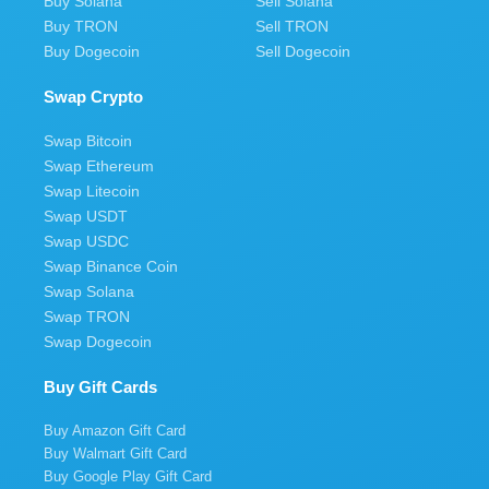
Buy Solana
Sell Solana
Buy TRON
Sell TRON
Buy Dogecoin
Sell Dogecoin
Swap Crypto
Swap Bitcoin
Swap Ethereum
Swap Litecoin
Swap USDT
Swap USDC
Swap Binance Coin
Swap Solana
Swap TRON
Swap Dogecoin
Buy Gift Cards
Buy Amazon Gift Card
Buy Walmart Gift Card
Buy Google Play Gift Card