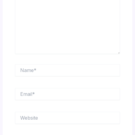
Name*
Email*
Website