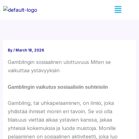
Skip
Menu
to
content
By
/
March 18, 2026
Gamblingin sosiaalinen ulottuvuus Miten se
vaikuttaa ystävyyksiin
Gamblingin vaikutus sosiaalisiin suhteisiin
Gambling, tai uhkapelaaminen, on ilmiö, joka
yhdistää ihmiset monin eri tavoin. Se voi olla
tilaisuus viettää aikaa ystävien kanssa, jakaa
yhteisiä kokemuksia ja luoda muistoja. Monille
pelaaminen on sosiaalinen aktiviteetti, joka luo