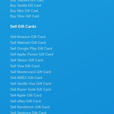
Buy Sephora Gift Card
Buy Vanilla Gift Card
Buy Nike Gift Card
Buy Xbox Gift Card
Sell Gift Cards
Sell Amazon Gift Card
Sell Walmart Gift Card
Sell Google Play Gift Card
Sell Apple iTunes Gift Card
Sell Steam Gift Card
Sell Visa Gift Card
Sell Mastercard Gift Card
Sell AMEX Gift Card
Sell Vanilla Visa Gift Card
Sell Razer Gold Gift Card
Sell Apple Gift Card
Sell eBay Gift Card
Sell Nordstrom Gift Card
Sell Sephora Gift Card