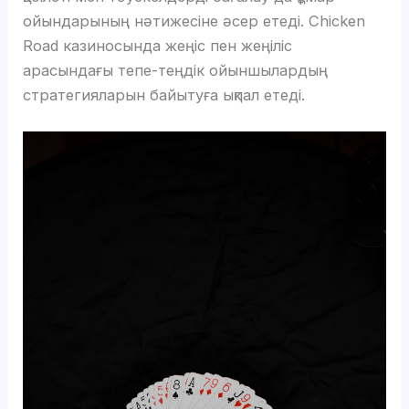
ойындарының нәтижесіне әсер етеді. Chicken
Road казиносында жеңіс пен жеңіліс
арасындағы тепе-теңдік ойыншылардың
стратегияларын байытуға ықпал етеді.