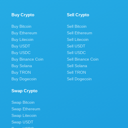
b
i
a
o
t
g
o
t
r
Buy Crypto
Sell Crypto
k
e
a
-
r
m
Buy Bitcoin
Sell Bitcoin
f
Buy Ethereum
Sell Ethereum
Buy Litecoin
Sell Litecoin
Buy USDT
Sell USDT
Buy USDC
Sell USDC
Buy Binance Coin
Sell Binance Coin
Buy Solana
Sell Solana
Buy TRON
Sell TRON
Buy Dogecoin
Sell Dogecoin
Swap Crypto
Swap Bitcoin
Swap Ethereum
Swap Litecoin
Swap USDT