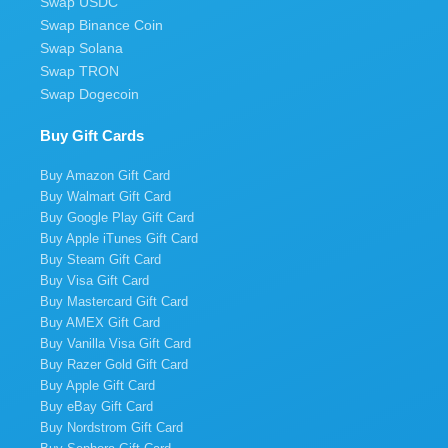
Swap USDC
Swap Binance Coin
Swap Solana
Swap TRON
Swap Dogecoin
Buy Gift Cards
Buy Amazon Gift Card
Buy Walmart Gift Card
Buy Google Play Gift Card
Buy Apple iTunes Gift Card
Buy Steam Gift Card
Buy Visa Gift Card
Buy Mastercard Gift Card
Buy AMEX Gift Card
Buy Vanilla Visa Gift Card
Buy Razer Gold Gift Card
Buy Apple Gift Card
Buy eBay Gift Card
Buy Nordstrom Gift Card