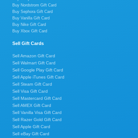
Buy Nordstrom Gift Card
Buy Sephora Gift Card
Buy Vanilla Gift Card
Buy Nike Gift Card
Buy Xbox Gift Card
Sell Gift Cards
Sell Amazon Gift Card
Sell Walmart Gift Card
Sell Google Play Gift Card
Sell Apple iTunes Gift Card
Sell Steam Gift Card
Sell Visa Gift Card
Sell Mastercard Gift Card
Sell AMEX Gift Card
Sell Vanilla Visa Gift Card
Sell Razer Gold Gift Card
Sell Apple Gift Card
Sell eBay Gift Card