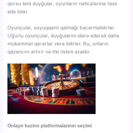
qorxu kimi duyğular, oyunların nəticələrinə təsir
edə bilər.
Oyunçular, soyuqqanlı qalmağı bacarmalıdırlar.
Uğurlu oyunçular, duyğularını idarə edərək daha
mükəmməl qərarlar verə bilirlər. Bu, onların
qazancını artırır və itki riskini azaldır.
Onlayn kazino platformalarının seçimi