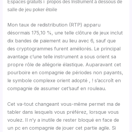
Espaces gratuits í propos des Instrument à dessous de
salle de jeu poker étoile
Mon taux de redistribution (RTP) apparu
désormais 175,10 %, une telle clôture de jeux inclut
dix bandes de paiement au lieu avec 6, sauf que
des cryptogrammes furent améliorés. Le principal
avantage c’une telle instrument a sous orient sa
propre rôle de allégorie élastique. Auparavant cet
pourboire en compagnie de périodes non payants,
le symbole complexe orient adopté , ! s’accroît en
compagnie de assumer cet’sauf en rouleau.
Cet va-tout changeant vous-même permet ma de
tabler dans lesquels vous préférez, lorsque vous
voulez. Il n’y a inutile de rester bloqué en face de
un pc en compagnie de jouer cet partie agile. Si