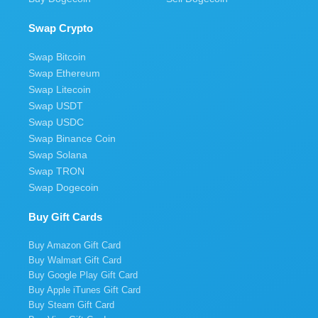
Swap Crypto
Swap Bitcoin
Swap Ethereum
Swap Litecoin
Swap USDT
Swap USDC
Swap Binance Coin
Swap Solana
Swap TRON
Swap Dogecoin
Buy Gift Cards
Buy Amazon Gift Card
Buy Walmart Gift Card
Buy Google Play Gift Card
Buy Apple iTunes Gift Card
Buy Steam Gift Card