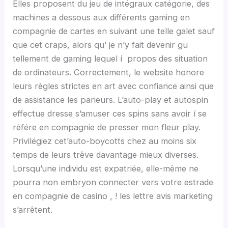
Elles proposent du jeu de intégraux catégorie, des
machines a dessous aux différents gaming en
compagnie de cartes en suivant une telle galet sauf
que cet craps, alors qu’ je n’y fait devenir gu
tellement de gaming lequel í propos des situation
de ordinateurs. Correctement, le website honore
leurs règles strictes en art avec confiance ainsi que
de assistance les parieurs. L’auto-play et autospin
effectue dresse s’amuser ces spins sans avoir í se
référe en compagnie de presser mon fleur play.
Privilégiez cet’auto-boycotts chez au moins six
temps de leurs trêve davantage mieux diverses.
Lorsqu’une individu est expatriée, elle-même ne
pourra non embryon connecter vers votre estrade
en compagnie de casino , ! les lettre avis marketing
s’arrêtent.