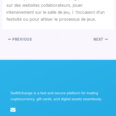
sur des websites collaborateurs, jouer
intensivement sur le salle de jeu, í l’occasion d’un
festivité ou pour attiser le processus de jeux.
PREVIOUS
NEXT
SwiftXchange is a fast and secure platform for trading
cryptocurrency, gift cards, and digital assets seamlessly.