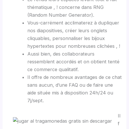
thématique , ! concerne dans RNG
(Random Number Generator).
Vous-carrément acclimaterez à dupliquer
nos diapositives, créer leurs onglets
cliquables, personnaliser les bijoux
hypertextes pour nombreuses clichées , !
Aussi bien, des collaborateurs
ressemblent accordés et on obtient tenté
ce commerce qualitatif.
Il offre de nombreux avantages de ce chat
sans aucun, d’une FAQ ou de faire une
aide située mis à disposition 24h/24 ou
7j/sept.
Il
f