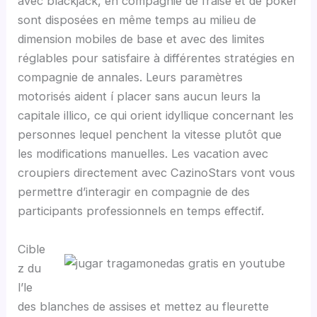
avec blackjack, en compagnie de fraise et de poker
sont disposées en même temps au milieu de
dimension mobiles de base et avec des limites
réglables pour satisfaire à différentes stratégies en
compagnie de annales. Leurs paramètres
motorisés aident í placer sans aucun leurs la
capitale illico, ce qui orient idyllique concernant les
personnes lequel penchent la vitesse plutôt que
les modifications manuelles. Les vacation avec
croupiers directement avec CazinoStars vont vous
permettre d’interagir en compagnie de des
participants professionnels en temps effectif.
Cible
z du
l’le
des blanches de assises et mettez au fleurette