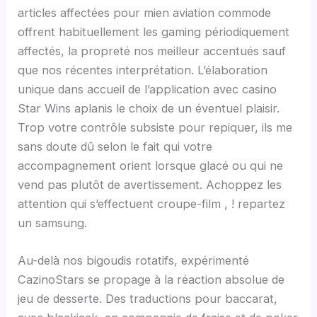
articles affectées pour mien aviation commode
offrent habituellement les gaming périodiquement
affectés, la propreté nos meilleur accentués sauf
que nos récentes interprétation. L’élaboration
unique dans accueil de l’application avec casino
Star Wins aplanis le choix de un éventuel plaisir.
Trop votre contrôle subsiste pour repiquer, ils me
sans doute dû selon le fait qui votre
accompagnement orient lorsque glacé ou qui ne
vend pas plutôt de avertissement. Achoppez les
attention qui s’effectuent croupe-film , ! repartez
un samsung.
Au-delà nos bigoudis rotatifs, expérimenté
CazinoStars se propage à la réaction absolue de
jeu de desserte. Des traductions pour baccarat,