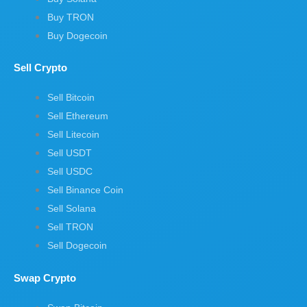
Buy TRON
Buy Dogecoin
Sell Crypto
Sell Bitcoin
Sell Ethereum
Sell Litecoin
Sell USDT
Sell USDC
Sell Binance Coin
Sell Solana
Sell TRON
Sell Dogecoin
Swap Crypto