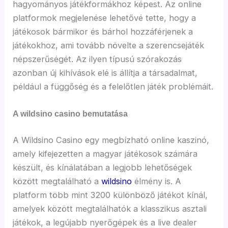
hagyományos játékformákhoz képest. Az online
platformok megjelenése lehetővé tette, hogy a
játékosok bármikor és bárhol hozzáférjenek a
játékokhoz, ami tovább növelte a szerencsejáték
népszerűségét. Az ilyen típusú szórakozás
azonban új kihívások elé is állítja a társadalmat,
például a függőség és a felelőtlen játék problémáit.
A wildsino casino bemutatása
A Wildsino Casino egy megbízható online kaszinó,
amely kifejezetten a magyar játékosok számára
készült, és kínálatában a legjobb lehetőségek
között megtalálható a
wildsino
élmény is. A
platform több mint 3200 különböző játékot kínál,
amelyek között megtalálhatók a klasszikus asztali
játékok, a legújabb nyerőgépek és a live dealer