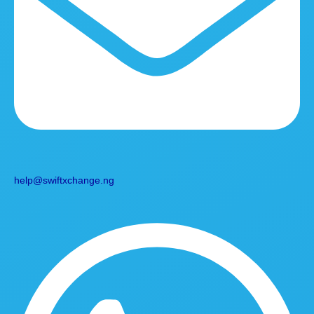
help@swiftxchange.ng