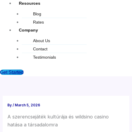
Resources
Blog
Rates
Company
About Us
Contact
Testimonials
Get Started
By
/
March 5, 2026
A szerencsejáték kultúrája és wildsino casino
hatása a társadalomra