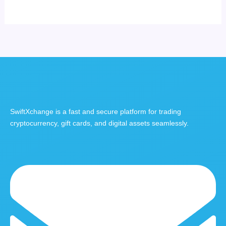
SwiftXchange is a fast and secure platform for trading
cryptocurrency, gift cards, and digital assets seamlessly.