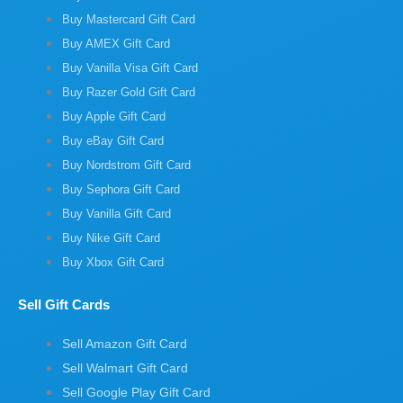
Buy Mastercard Gift Card
Buy AMEX Gift Card
Buy Vanilla Visa Gift Card
Buy Razer Gold Gift Card
Buy Apple Gift Card
Buy eBay Gift Card
Buy Nordstrom Gift Card
Buy Sephora Gift Card
Buy Vanilla Gift Card
Buy Nike Gift Card
Buy Xbox Gift Card
Sell Gift Cards
Sell Amazon Gift Card
Sell Walmart Gift Card
Sell Google Play Gift Card