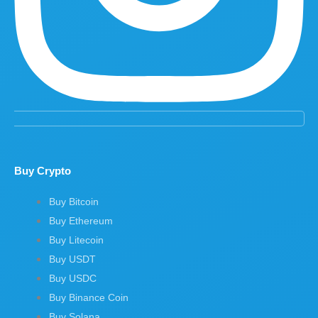
Buy Crypto
Buy Bitcoin
Buy Ethereum
Buy Litecoin
Buy USDT
Buy USDC
Buy Binance Coin
Buy Solana