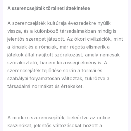
A szerencsejáték történeti áttekintése
A szerencsejáték kultúrája évezredekre nyúlik
vissza, és a különböző társadalmakban mindig is
jelentős szerepet játszott. Az ókori civilizációk, mint
a kínaiak és a rómaiak, már régóta elismerik a
játékok által nyújtott szórakozást, amely nemcsak
szórakoztató, hanem közösségi élmény is. A
szerencsejáték fejlődése során a formái és
szabályai folyamatosan változtak, tükrözve a
társadalmi normákat és értékeket.
A modern szerencsejáték, beleértve az online
kaszinókat, jelentős változásokat hozott a