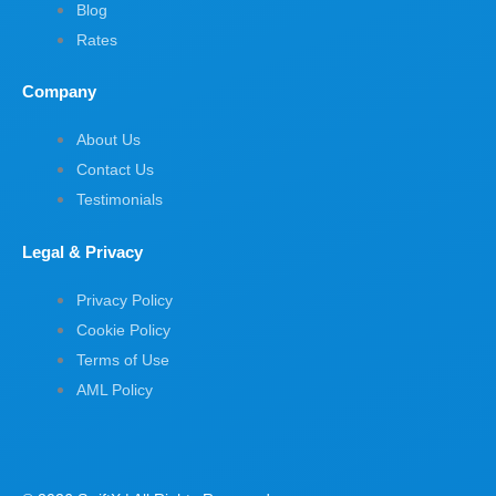
Blog
Rates
Company
About Us
Contact Us
Testimonials
Legal & Privacy
Privacy Policy
Cookie Policy
Terms of Use
AML Policy