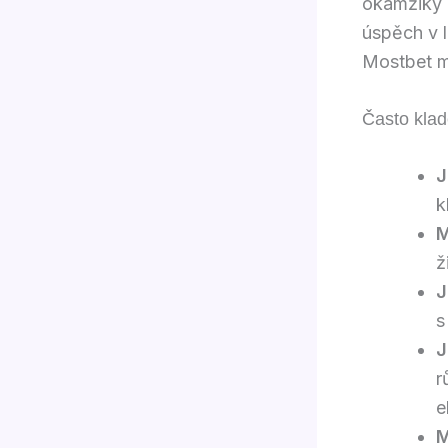
okamžiky p
úspěch v l
Mostbet m
Často kla
J
k
M
ž
J
s
J
r
e
M