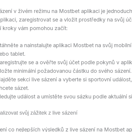
ázení v živém režimu na Mostbet aplikaci je jednoduché
plikaci, zaregistrovat se a vložit prostředky na svůj úč
cí kroky vám pomohou začít:
táhněte a nainstalujte aplikaci Mostbet na svůj mobilní
ebo tablet.
aregistrujte se a ověřte svůj účet podle pokynů v aplik
ložte minimální požadovanou částku do svého sázení.
ajděte sekci live sázení a vyberte si sportovní událost
hcete sázet.
ledujte událost a umístěte svou sázku podle aktuální s
lizovat svůj zážitek z live sázení
ní co nejlepších výsledků z live sázení na Mostbet apl