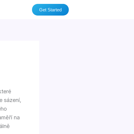
Get Started
které
e sázení,
ého
aměří na
álně