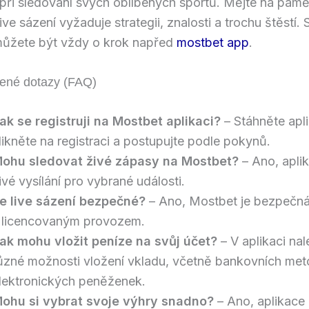
ři sledování svých oblíbených sportů. Mějte na pamět
ive sázení vyžaduje strategii, znalosti a trochu štěstí. 
ůžete být vždy o krok napřed
mostbet app
.
dené dotazy (FAQ)
ak se registruji na Mostbet aplikaci?
– Stáhněte apli
likněte na registraci a postupujte podle pokynů.
ohu sledovat živé zápasy na Mostbet?
– Ano, aplik
ivé vysílání pro vybrané události.
e live sázení bezpečné?
– Ano, Mostbet je bezpečná
 licencovaným provozem.
ak mohu vložit peníze na svůj účet?
– V aplikaci na
ůzné možnosti vložení vkladu, včetně bankovních met
lektronických peněženek.
ohu si vybrat svoje výhry snadno?
– Ano, aplikace