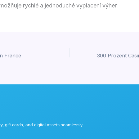
možňuje rychlé a jednoduché vyplacení výher.
en France
, gift cards, and digital assets seamlessly.