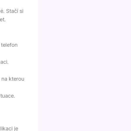
. Stačí si
et.
 telefon
aci.
, na kterou
ituace.
ikaci je