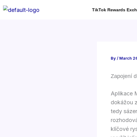
Skip
TikTok Rewards Exc
to
content
By
/
March 2
Zapojení d
Aplikace M
dokážou za
tedy sázen
rozhodová
klíčové ry