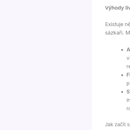
Výhody li
Existuje n
sázkaři. M
A
v
r
F
p
S
i
r
Jak začít 