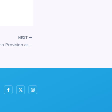
NEXT
300 Prozent Casino Provision as part of Österreich Märzen 2026
F
X
I
a
-
n
c
t
s
e
w
t
b
i
a
o
t
g