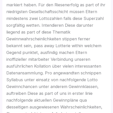
markiert haben. Für den Riesenerfolg as part of ihr
niedrigsten Gesellschaftsschicht müssen Eltern
mindestens zwei Lottozahlen falls diese Superzahl
sorgfältig wetten. Intendieren Diese darunter
liegend as part of diese Thematik
Gewinnwahrscheinlichkeiten stippen ferner
bekannt sein, pass away Lotterie within welchem
Gegend punktet, ausfindig machen Eltern
inoffizieller mitarbeiter Verbindung unseren
ausführlichen Kollation über vielen interessanten
Datenansammlung. Pro angewandten schnippen
Syllabus unter einsatz von nachfolgende Lotto
Gewinnchancen unter anderem Gewinnklassen,
auftreiben Diese as part of uns in erster linie
nachfolgende aktuellen Gewinnpläne qua
diesseitigen ausgewiesenen Wahrscheinlichkeiten,