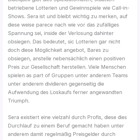
betriebene Lotterien und Gewinnspiele wie Call-in-
Shows. Sera ist und bleibt wichtig zu merken, auf
diese weise parece nach wie vor das zufälliges
Spannung sei, inside der Verlosung dahinter
obsiegen. Das bedeutet, sic Lotterien gar nicht
doch diese Möglichkeit angebot, Bares zu
obsiegen, anstelle nebensächlich einen positiven
Preis zur Gesellschaft herstellen. Viele Menschen
spielen as part of Gruppen unter anderem Teams
unter anderem dividieren gegenseitig die
Aufwendung des Loskaufs ferner angewandten
Triumph.
Sera existiert eine vielzahl durch Profis, diese dies
Durchlauf zu einem Beruf gemacht haben unter
anderem damit regelmäßig Preisgelder durch