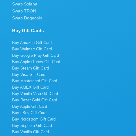
Swap Solana
Swap TRON
Swap Dogecoin
Buy Gift Cards
Buy Amazon Gift Card
Buy Walmart Gift Card
Buy Google Play Gift Card
Buy Apple iTunes Gift Card
Buy Steam Gift Card
Buy Visa Gift Card
Buy Mastercard Gift Card
Buy AMEX Gift Card
Buy Vanilla Visa Gift Card
Buy Razer Gold Gift Card
Buy Apple Gift Card
Buy eBay Gift Card
Buy Nordstrom Gift Card
Buy Sephora Gift Card
Buy Vanilla Gift Card