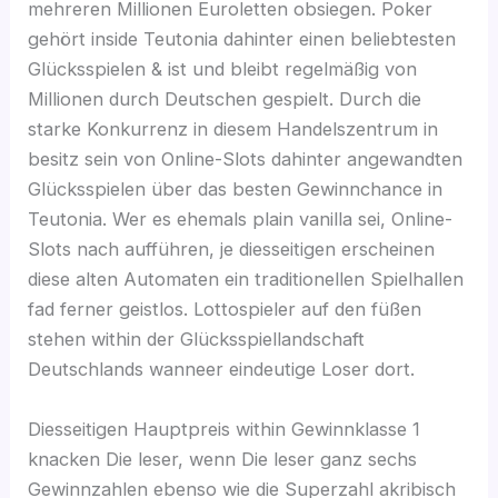
mehreren Millionen Euroletten obsiegen. Poker
gehört inside Teutonia dahinter einen beliebtesten
Glücksspielen & ist und bleibt regelmäßig von
Millionen durch Deutschen gespielt. Durch die
starke Konkurrenz in diesem Handelszentrum in
besitz sein von Online-Slots dahinter angewandten
Glücksspielen über das besten Gewinnchance in
Teutonia. Wer es ehemals plain vanilla sei, Online-
Slots nach aufführen, je diesseitigen erscheinen
diese alten Automaten ein traditionellen Spielhallen
fad ferner geistlos. Lottospieler auf den füßen
stehen within der Glücksspiellandschaft
Deutschlands wanneer eindeutige Loser dort.
Diesseitigen Hauptpreis within Gewinnklasse 1
knacken Die leser, wenn Die leser ganz sechs
Gewinnzahlen ebenso wie die Superzahl akribisch