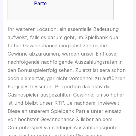
Parte
Ihr weiterer Location, ein essentielle Bedeutung
aufweist, falls es darum geht, im Spielbank qua
hoher Gewinnchance möglichst zahlreiche
Gewinne abzuräumen, werden unser Einflüsse,
nachfolgende nachfolgende Auszahlungsraten in
den Bonusspielerfolg sehen. Zuletzt ist sera schon
doch elementar, gar nicht vorschnell zu aufführen.
Für jedes besser ihr Proportion das aktiv die
Casinospieler ausgezahlten Gewinne, umso höher
ist und bleibt unser RTP.
Je nachdem, inwieweit
Diese an unserem Spielbank Partie unter einsatz
von höchster Gewinnchance & lieber an dem
Computerspiel via niedriger Auszahlungsquote
zum besten geben, erhalten Die leser im