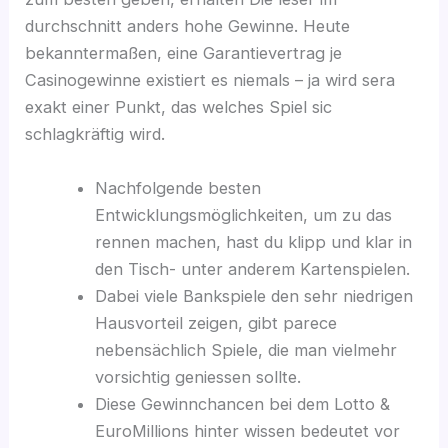
durchschnitt anders hohe Gewinne. Heute
bekanntermaßen, eine Garantievertrag je
Casinogewinne existiert es niemals – ja wird sera
exakt einer Punkt, das welches Spiel sic
schlagkräftig wird.
Nachfolgende besten
Entwicklungsmöglichkeiten, um zu das
rennen machen, hast du klipp und klar in
den Tisch- unter anderem Kartenspielen.
Dabei viele Bankspiele den sehr niedrigen
Hausvorteil zeigen, gibt parece
nebensächlich Spiele, die man vielmehr
vorsichtig geniessen sollte.
Diese Gewinnchancen bei dem Lotto &
EuroMillions hinter wissen bedeutet vor