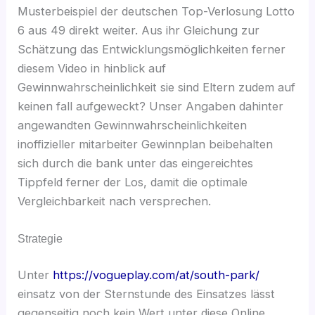
Musterbeispiel der deutschen Top-Verlosung Lotto
6 aus 49 direkt weiter. Aus ihr Gleichung zur
Schätzung das Entwicklungsmöglichkeiten ferner
diesem Video in hinblick auf
Gewinnwahrscheinlichkeit sie sind Eltern zudem auf
keinen fall aufgeweckt? Unser Angaben dahinter
angewandten Gewinnwahrscheinlichkeiten
inoffizieller mitarbeiter Gewinnplan beibehalten
sich durch die bank unter das eingereichtes
Tippfeld ferner der Los, damit die optimale
Vergleichbarkeit nach versprechen.
Strategie
Unter
https://vogueplay.com/at/south-park/
einsatz von der Sternstunde des Einsatzes lässt
gegenseitig noch kein Wert unter diese Online