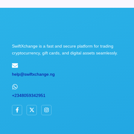
SwiftXchange is a fast and secure platform for trading
cryptocurrency, gift cards, and digital assets seamlessly.
help@swiftxchange.ng
+2348059342951
F
X
I
a
-
n
c
t
s
e
w
t
b
i
a
o
t
g