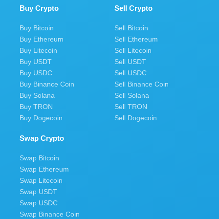
o
t
r
Buy Crypto
Sell Crypto
k
e
a
-
r
m
Buy Bitcoin
Sell Bitcoin
f
Buy Ethereum
Sell Ethereum
Buy Litecoin
Sell Litecoin
Buy USDT
Sell USDT
Buy USDC
Sell USDC
Buy Binance Coin
Sell Binance Coin
Buy Solana
Sell Solana
Buy TRON
Sell TRON
Buy Dogecoin
Sell Dogecoin
Swap Crypto
Swap Bitcoin
Swap Ethereum
Swap Litecoin
Swap USDT
Swap USDC
Swap Binance Coin