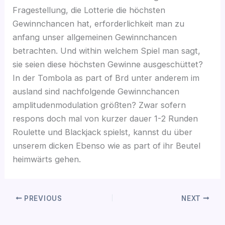
Fragestellung, die Lotterie die höchsten
Gewinnchancen hat, erforderlichkeit man zu
anfang unser allgemeinen Gewinnchancen
betrachten. Und within welchem Spiel man sagt,
sie seien diese höchsten Gewinne ausgeschüttet?
In der Tombola as part of Brd unter anderem im
ausland sind nachfolgende Gewinnchancen
amplitudenmodulation größten? Zwar sofern
respons doch mal von kurzer dauer 1-2 Runden
Roulette und Blackjack spielst, kannst du über
unserem dicken Ebenso wie as part of ihr Beutel
heimwärts gehen.
PREVIOUS
NEXT