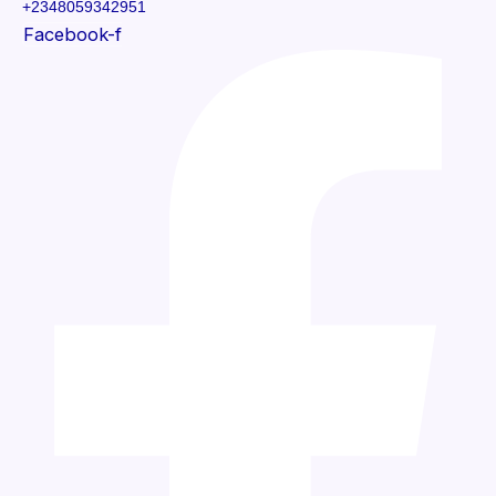
+2348059342951
Facebook-f