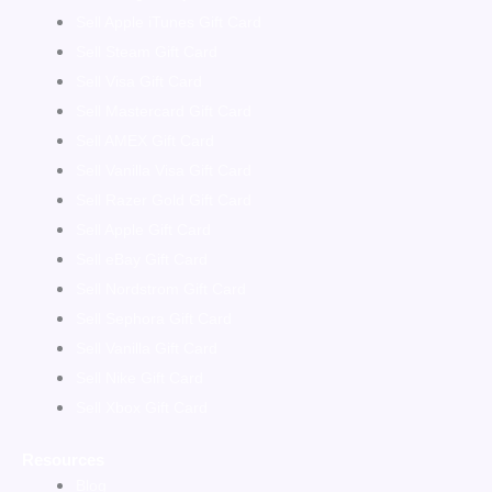
Sell Apple iTunes Gift Card
Sell Steam Gift Card
Sell Visa Gift Card
Sell Mastercard Gift Card
Sell AMEX Gift Card
Sell Vanilla Visa Gift Card
Sell Razer Gold Gift Card
Sell Apple Gift Card
Sell eBay Gift Card
Sell Nordstrom Gift Card
Sell Sephora Gift Card
Sell Vanilla Gift Card
Sell Nike Gift Card
Sell Xbox Gift Card
Resources
Blog