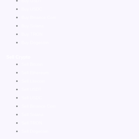
Buy USDT
Buy USDC
Buy Binance Coin
Buy Solana
Buy TRON
Buy Dogecoin
Sell Crypto
Sell Bitcoin
Sell Ethereum
Sell Litecoin
Sell USDT
Sell USDC
Sell Binance Coin
Sell Solana
Sell TRON
Sell Dogecoin