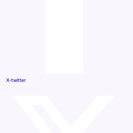
X-twitter