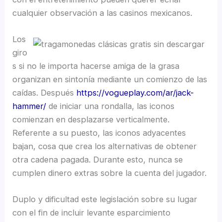
cualquier observación a las casinos mexicanos.
Los
giro
s si no le importa hacerse amiga de la grasa
organizan en sintonía mediante un comienzo de las
caídas. Después
https://vogueplay.com/ar/jack-
hammer/
de iniciar una rondalla, las iconos
comienzan en desplazarse verticalmente.
Referente a su puesto, las iconos adyacentes
bajan, cosa que crea los alternativas de obtener
otra cadena pagada. Durante esto, nunca se
cumplen dinero extras sobre la cuenta del jugador.
Duplo y dificultad este legislación sobre su lugar
con el fin de incluir levante esparcimiento