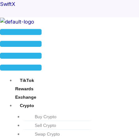
Skip
Menu
SwiftX
to
content
TikTok
Rewards
Exchange
Crypto
Buy Crypto
Sell Crypto
Swap Crypto