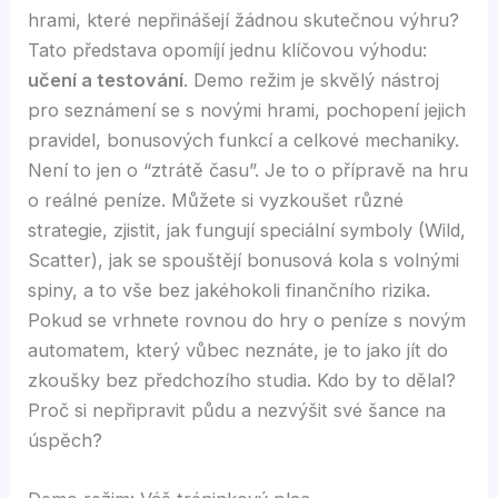
hrami, které nepřinášejí žádnou skutečnou výhru?
Tato představa opomíjí jednu klíčovou výhodu:
učení a testování
. Demo režim je skvělý nástroj
pro seznámení se s novými hrami, pochopení jejich
pravidel, bonusových funkcí a celkové mechaniky.
Není to jen o “ztrátě času”. Je to o přípravě na hru
o reálné peníze. Můžete si vyzkoušet různé
strategie, zjistit, jak fungují speciální symboly (Wild,
Scatter), jak se spouštějí bonusová kola s volnými
spiny, a to vše bez jakéhokoli finančního rizika.
Pokud se vrhnete rovnou do hry o peníze s novým
automatem, který vůbec neznáte, je to jako jít do
zkoušky bez předchozího studia. Kdo by to dělal?
Proč si nepřipravit půdu a nezvýšit své šance na
úspěch?