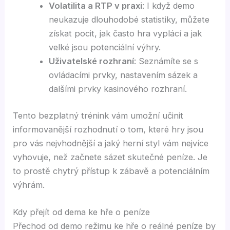
Volatilita a RTP v praxi
: I když demo
neukazuje dlouhodobé statistiky, můžete
získat pocit, jak často hra vyplácí a jak
velké jsou potenciální výhry.
Uživatelské rozhraní
: Seznámíte se s
ovládacími prvky, nastavením sázek a
dalšími prvky kasinového rozhraní.
Tento bezplatný trénink vám umožní učinit
informovanější rozhodnutí o tom, které hry jsou
pro vás nejvhodnější a jaký herní styl vám nejvíce
vyhovuje, než začnete sázet skutečné peníze. Je
to prostě chytrý přístup k zábavě a potenciálním
výhrám.
Kdy přejít od dema ke hře o peníze
Přechod od demo režimu ke hře o reálné peníze by