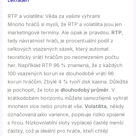
RTP a volatilita: Věda za vašimi výhrami
Mnoho hráčů si myslí, že RTP a volatilita jsou jen
marketingové termíny. Ale opak je pravdou.
RTP
,
tedy návratnost hráči, je procentuální podíl z
celkových vsazených sázek, který automat
teoreticky vrátí hráčům po neomezeném počtu
her. Například RTP 96 % znamená, že z každých
100 vsazených korun se dlouhodobě vrátí 96
korun hráčům. Zbylé 4 % tvoří zisk kasina. Důležité
je pochopit, že toto je
dlouhodobý průměr
. V
krátkodobém horizontu můžete samozřejmě vyhrát
mnohem více nebo prohrát vše.
Volatilita
, někdy
označovaná jako variance, popisuje riziko spojené
s hrou. Nízkovolatilní sloty vyplácejí častěji menší
částky, což je ideální pro hráče, kteří chtějí