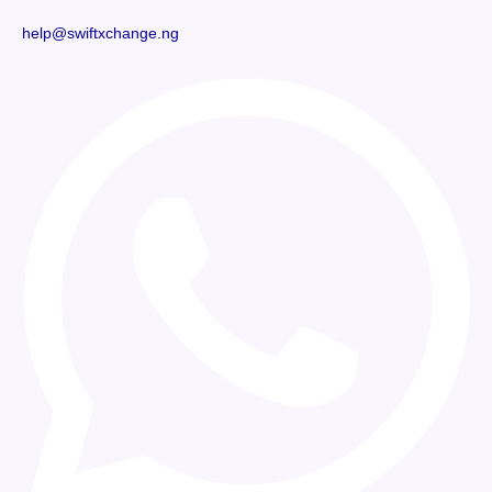
help@swiftxchange.ng