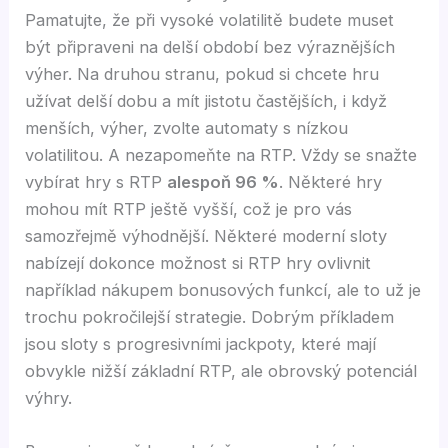
Pamatujte, že při vysoké volatilitě budete muset
být připraveni na delší období bez výraznějších
výher. Na druhou stranu, pokud si chcete hru
užívat delší dobu a mít jistotu častějších, i když
menších, výher, zvolte automaty s nízkou
volatilitou. A nezapomeňte na RTP. Vždy se snažte
vybírat hry s RTP
alespoň 96 %
. Některé hry
mohou mít RTP ještě vyšší, což je pro vás
samozřejmě výhodnější. Některé moderní sloty
nabízejí dokonce možnost si RTP hry ovlivnit
například nákupem bonusových funkcí, ale to už je
trochu pokročilejší strategie. Dobrým příkladem
jsou sloty s progresivními jackpoty, které mají
obvykle nižší základní RTP, ale obrovský potenciál
výhry.