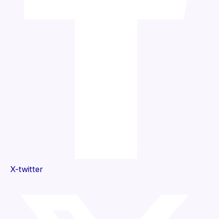
X-twitter