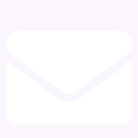
SwiftXchange is a fast and secure platform for trading
cryptocurrency, gift cards, and digital assets seamlessly.