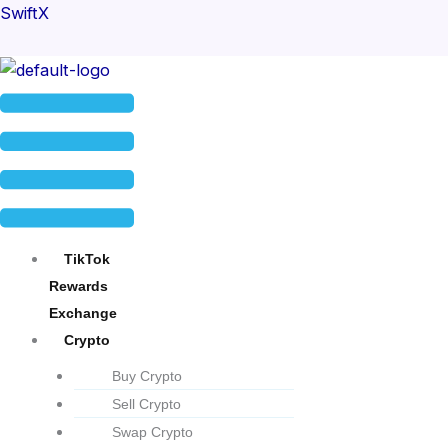
Skip
Menu
SwiftX
to
content
TikTok
Rewards
Exchange
Crypto
Buy Crypto
Sell Crypto
Swap Crypto