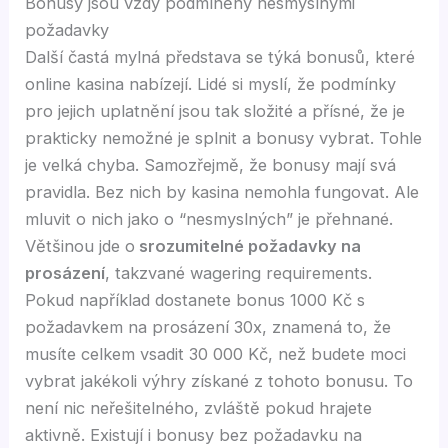
Bonusy jsou vždy podmíněny nesmyslnými
požadavky
Další častá mylná představa se týká bonusů, které
online kasina nabízejí. Lidé si myslí, že podmínky
pro jejich uplatnění jsou tak složité a přísné, že je
prakticky nemožné je splnit a bonusy vybrat. Tohle
je velká chyba. Samozřejmě, že bonusy mají svá
pravidla. Bez nich by kasina nemohla fungovat. Ale
mluvit o nich jako o “nesmyslných” je přehnané.
Většinou jde o
srozumitelné požadavky na
prosázení
, takzvané wagering requirements.
Pokud například dostanete bonus 1000 Kč s
požadavkem na prosázení 30x, znamená to, že
musíte celkem vsadit 30 000 Kč, než budete moci
vybrat jakékoli výhry získané z tohoto bonusu. To
není nic neřešitelného, zvláště pokud hrajete
aktivně. Existují i bonusy bez požadavku na