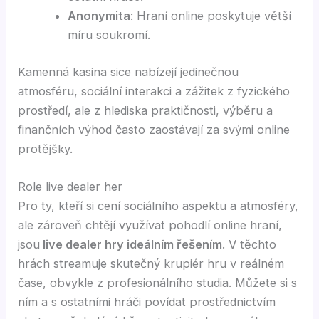
Anonymita
: Hraní online poskytuje větší
míru soukromí.
Kamenná kasina sice nabízejí jedinečnou
atmosféru, sociální interakci a zážitek z fyzického
prostředí, ale z hlediska praktičnosti, výběru a
finančních výhod často zaostávají za svými online
protějšky.
Role live dealer her
Pro ty, kteří si cení sociálního aspektu a atmosféry,
ale zároveň chtějí využívat pohodlí online hraní,
jsou
live dealer hry ideálním řešením
. V těchto
hrách streamuje skutečný krupiér hru v reálném
čase, obvykle z profesionálního studia. Můžete si s
ním a s ostatními hráči povídat prostřednictvím