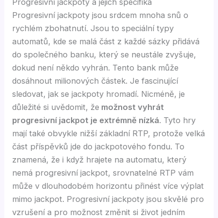
Progresivní jackpoty a jejich specifika
Progresivní jackpoty jsou srdcem mnoha snů o
rychlém zbohatnutí. Jsou to speciální typy
automatů, kde se malá část z každé sázky přidává
do společného banku, který se neustále zvyšuje,
dokud není někdo vyhrán. Tento bank může
dosáhnout milionových částek. Je fascinující
sledovat, jak se jackpoty hromadí. Nicméně, je
důležité si uvědomit, že
možnost vyhrát
progresivní jackpot je extrémně nízká
. Tyto hry
mají také obvykle nižší základní RTP, protože velká
část příspěvků jde do jackpotového fondu. To
znamená, že i když hrajete na automatu, který
nemá progresivní jackpot, srovnatelné RTP vám
může v dlouhodobém horizontu přinést více výplat
mimo jackpot. Progresivní jackpoty jsou skvělé pro
vzrušení a pro možnost změnit si život jedním