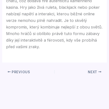
chatu, což dodává hře autenticitu kamenného
kasina. Hry jako živá ruleta, blackjack nebo poker
nabízejí napětí a interakci, kterou běžné online
verze nemohou plně nahradit. Je to skvělý
kompromis, který kombinuje nejlepší z obou světů.
Mnoho hráčů si oblíbilo právě tuto formu zábavy
díky její interaktivitě a férovosti, kdy vše probíhá
před vašimi zraky.
PREVIOUS
NEXT