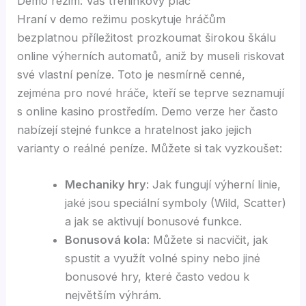
Demo režim: Váš tréninkový plac
Hraní v demo režimu poskytuje hráčům
bezplatnou příležitost prozkoumat širokou škálu
online výherních automatů, aniž by museli riskovat
své vlastní peníze. Toto je nesmírně cenné,
zejména pro nové hráče, kteří se teprve seznamují
s online kasino prostředím. Demo verze her často
nabízejí stejné funkce a hratelnost jako jejich
varianty o reálné peníze. Můžete si tak vyzkoušet:
Mechaniky hry
: Jak fungují výherní linie,
jaké jsou speciální symboly (Wild, Scatter)
a jak se aktivují bonusové funkce.
Bonusová kola
: Můžete si nacvičit, jak
spustit a využít volné spiny nebo jiné
bonusové hry, které často vedou k
největším výhrám.