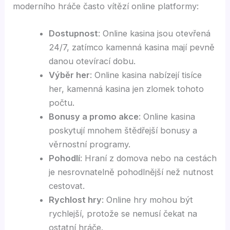
moderního hráče často vítězí online platformy:
Dostupnost
: Online kasina jsou otevřená
24/7, zatímco kamenná kasina mají pevně
danou otevírací dobu.
Výběr her
: Online kasina nabízejí tisíce
her, kamenná kasina jen zlomek tohoto
počtu.
Bonusy a promo akce
: Online kasina
poskytují mnohem štědřejší bonusy a
věrnostní programy.
Pohodlí
: Hraní z domova nebo na cestách
je nesrovnatelně pohodlnější než nutnost
cestovat.
Rychlost hry
: Online hry mohou být
rychlejší, protože se nemusí čekat na
ostatní hráče.