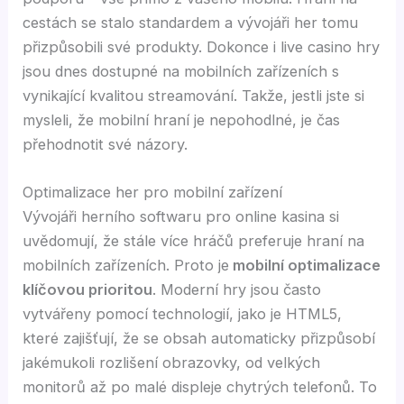
cestách se stalo standardem a vývojáři her tomu
přizpůsobili své produkty. Dokonce i live casino hry
jsou dnes dostupné na mobilních zařízeních s
vynikající kvalitou streamování. Takže, jestli jste si
mysleli, že mobilní hraní je nepohodlné, je čas
přehodnotit své názory.
Optimalizace her pro mobilní zařízení
Vývojáři herního softwaru pro online kasina si
uvědomují, že stále více hráčů preferuje hraní na
mobilních zařízeních. Proto je
mobilní optimalizace
klíčovou prioritou
. Moderní hry jsou často
vytvářeny pomocí technologií, jako je HTML5,
které zajišťují, že se obsah automaticky přizpůsobí
jakémukoli rozlišení obrazovky, od velkých
monitorů až po malé displeje chytrých telefonů. To