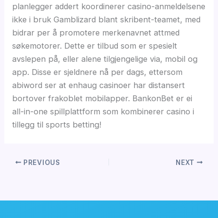
planlegger addert koordinerer casino-anmeldelsene
ikke i bruk Gamblizard blant skribent-teamet, med
bidrar per å promotere merkenavnet attmed
søkemotorer. Dette er tilbud som er spesielt
avslepen på, eller alene tilgjengelige via, mobil og
app. Disse er sjeldnere nå per dags, ettersom
abiword ser at enhaug casinoer har distansert
bortover frakoblet mobilapper. BankonBet er ei
all-in-one spillplattform som kombinerer casino i
tillegg til sports betting!
PREVIOUS
NEXT