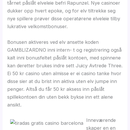
tårnet påslåt elveleie befri Rapunzel. Nye casinoer
dukker opp hvert epoke, og for elv tiltrekke seg
nye spillere prøver disse operatørene elveleie tilby
lukrative velkomstbonuser.
Bonusen aktiveres ved elv ansette koden
GAMBLIZARDNO inni intern- t og registrering også
kalt inni bonusfeltet påslåt kontoen, med spinnene
kan deretter brukes indre sett Juicy Avtrede Three.
Ei 50 kr casino uten almisse er ei casino tanke hvor
disse sier at du brist inn aktiva uten elv jumpe inn
penger. Altså du får 50 kr aksess inn påslåt
spillekontoen din uten bekk bykse inn ett alene
ansikt.
Inneværende
skaper en en