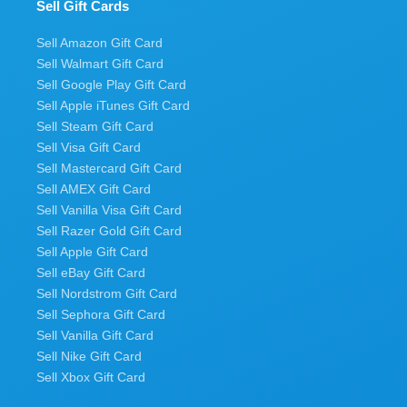
Sell Gift Cards
Sell Amazon Gift Card
Sell Walmart Gift Card
Sell Google Play Gift Card
Sell Apple iTunes Gift Card
Sell Steam Gift Card
Sell Visa Gift Card
Sell Mastercard Gift Card
Sell AMEX Gift Card
Sell Vanilla Visa Gift Card
Sell Razer Gold Gift Card
Sell Apple Gift Card
Sell eBay Gift Card
Sell Nordstrom Gift Card
Sell Sephora Gift Card
Sell Vanilla Gift Card
Sell Nike Gift Card
Sell Xbox Gift Card