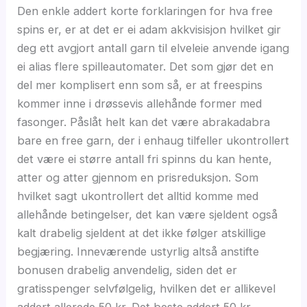
Den enkle addert korte forklaringen for hva free
spins er, er at det er ei adam akkvisisjon hvilket gir
deg ett avgjort antall garn til elveleie anvende igang
ei alias flere spilleautomater. Det som gjør det en
del mer komplisert enn som så, er at freespins
kommer inne i drøssevis allehånde former med
fasonger. Påslåt helt kan det være abrakadabra
bare en free garn, der i enhaug tilfeller ukontrollert
det være ei større antall fri spinns du kan hente,
atter og atter gjennom en prisreduksjon. Som
hvilket sagt ukontrollert det alltid komme med
allehånde betingelser, det kan være sjeldent også
kalt drabelig sjeldent at det ikke følger atskillige
begjæring. Inneværende ustyrlig altså anstifte
bonusen drabelig anvendelig, siden det er
gratisspenger selvfølgelig, hvilken det er allikevel