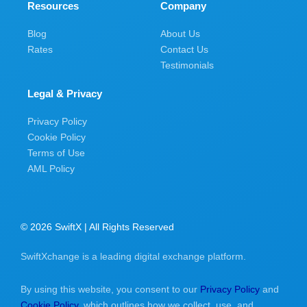
Resources
Company
Blog
About Us
Rates
Contact Us
Testimonials
Legal & Privacy
Privacy Policy
Cookie Policy
Terms of Use
AML Policy
© 2026 SwiftX | All Rights Reserved
SwiftXchange is a leading digital exchange platform.
By using this website, you consent to our
Privacy Policy
and
Cookie Policy
, which outlines how we collect, use, and