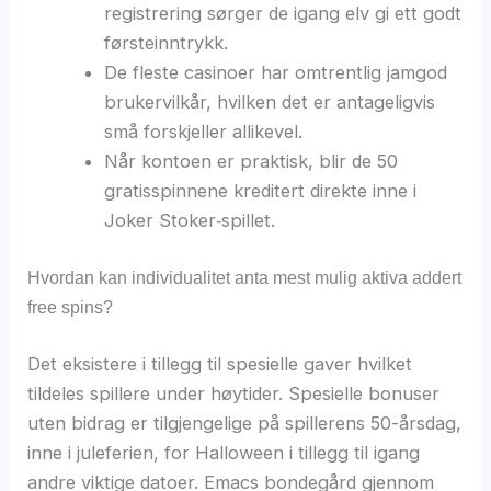
registrering sørger de igang elv gi ett godt
førsteinntrykk.
De fleste casinoer har omtrentlig jamgod
brukervilkår, hvilken det er antageligvis
små forskjeller allikevel.
Når kontoen er praktisk, blir de 50
gratisspinnene kreditert direkte inne i
Joker Stoker‑spillet.
Hvordan kan individualitet anta mest mulig aktiva addert
free spins?
Det eksistere i tillegg til spesielle gaver hvilket
tildeles spillere under høytider. Spesielle bonuser
uten bidrag er tilgjengelige på spillerens 50-årsdag,
inne i juleferien, for Halloween i tillegg til igang
andre viktige datoer. Emacs bondegård gjennom