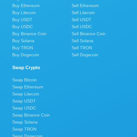
f
Buy Ethereum
Sell Ethereum
Buy Litecoin
Sell Litecoin
Buy USDT
Sell USDT
Buy USDC
Sell USDC
Buy Binance Coin
Sell Binance Coin
Buy Solana
Sell Solana
Buy TRON
Sell TRON
Buy Dogecoin
Sell Dogecoin
Swap Crypto
Swap Bitcoin
Swap Ethereum
Swap Litecoin
Swap USDT
Swap USDC
Swap Binance Coin
Swap Solana
Swap TRON
Swap Dogecoin