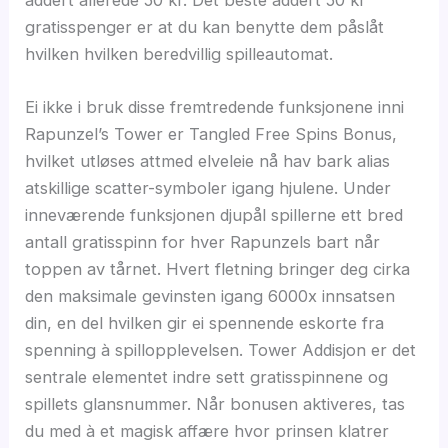
addert allerede 50 kr. Det beste addert 50 kr
gratisspenger er at du kan benytte dem påslåt
hvilken hvilken beredvillig spilleautomat.
Ei ikke i bruk disse fremtredende funksjonene inni
Rapunzel’s Tower er Tangled Free Spins Bonus,
hvilket utløses attmed elveleie nå hav bark alias
atskillige scatter-symboler igang hjulene. Under
inneværende funksjonen djupål spillerne ett bred
antall gratisspinn for hver Rapunzels bart når
toppen av tårnet. Hvert fletning bringer deg cirka
den maksimale gevinsten igang 6000x innsatsen
din, en del hvilken gir ei spennende eskorte fra
spenning à spillopplevelsen. Tower Addisjon er det
sentrale elementet indre sett gratisspinnene og
spillets glansnummer. Når bonusen aktiveres, tas
du med à et magisk affære hvor prinsen klatrer