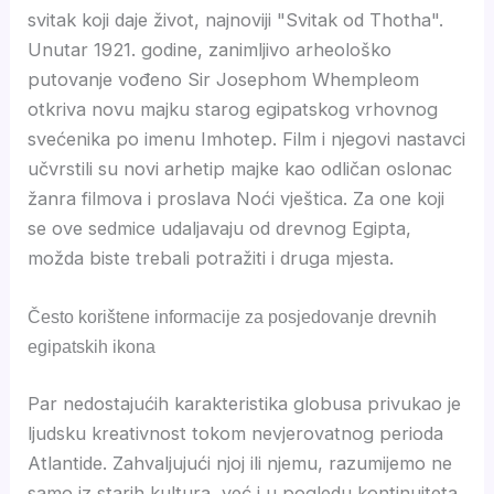
svitak koji daje život, najnoviji "Svitak od Thotha".
Unutar 1921. godine, zanimljivo arheološko
putovanje vođeno Sir Josephom Whempleom
otkriva novu majku starog egipatskog vrhovnog
svećenika po imenu Imhotep. Film i njegovi nastavci
učvrstili su novi arhetip majke kao odličan oslonac
žanra filmova i proslava Noći vještica. Za one koji
se ove sedmice udaljavaju od drevnog Egipta,
možda biste trebali potražiti i druga mjesta.
Često korištene informacije za posjedovanje drevnih
egipatskih ikona
Par nedostajućih karakteristika globusa privukao je
ljudsku kreativnost tokom nevjerovatnog perioda
Atlantide. Zahvaljujući njoj ili njemu, razumijemo ne
samo iz starih kultura, već i u pogledu kontinuiteta