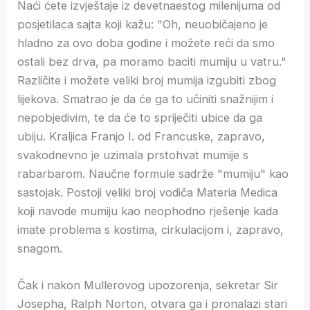
Naći ćete izvještaje iz devetnaestog milenijuma od
posjetilaca sajta koji kažu: "Oh, neuobičajeno je
hladno za ovo doba godine i možete reći da smo
ostali bez drva, pa moramo baciti mumiju u vatru."
Različite i možete veliki broj mumija izgubiti zbog
lijekova. Smatrao je da će ga to učiniti snažnijim i
nepobjedivim, te da će to spriječiti ubice da ga
ubiju. Kraljica Franjo I. od Francuske, zapravo,
svakodnevno je uzimala prstohvat mumije s
rabarbarom. Naučne formule sadrže "mumiju" kao
sastojak. Postoji veliki broj vodiča Materia Medica
koji navode mumiju kao neophodno rješenje kada
imate problema s kostima, cirkulacijom i, zapravo,
snagom.
Čak i nakon Mullerovog upozorenja, sekretar Sir
Josepha, Ralph Norton, otvara ga i pronalazi stari