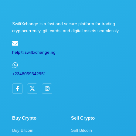
SwiftXchange is a fast and secure platform for trading
cryptocurrency, gift cards, and digital assets seamlessly.
help@swiftxchange.ng
+2348059342951
F
X
I
a
-
n
c
t
s
e
w
t
b
i
a
o
t
g
o
t
r
Buy Crypto
Sell Crypto
k
e
a
-
r
m
Buy Bitcoin
Sell Bitcoin
f