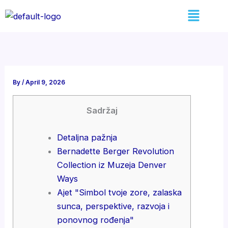
Skip
Menu
to
content
By
/
April 9, 2026
Sadržaj
Detaljna pažnja
Bernadette Berger Revolution
Collection iz Muzeja Denver
Ways
Ajet "Simbol tvoje zore, zalaska
sunca, perspektive, razvoja i
ponovnog rođenja"