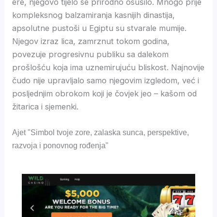
ere, njegovo tijelo se prirodno osušilo. Mnogo prije
kompleksnog balzamiranja kasnijih dinastija,
apsolutne pustoši u Egiptu su stvarale mumije.
Njegov izraz lica, zamrznut tokom godina,
povezuje progresivnu publiku sa dalekom
prošlošću koja ima uznemirujuću bliskost. Najnovije
čudo nije upravljalo samo njegovim izgledom, već i
posljednjim obrokom koji je čovjek jeo – kašom od
žitarica i sjemenki.
Ajet "Simbol tvoje zore, zalaska sunca, perspektive,
razvoja i ponovnog rođenja"