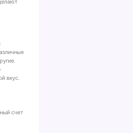
делают
я
различные
ругие.
е
ой вкус.
чный счет