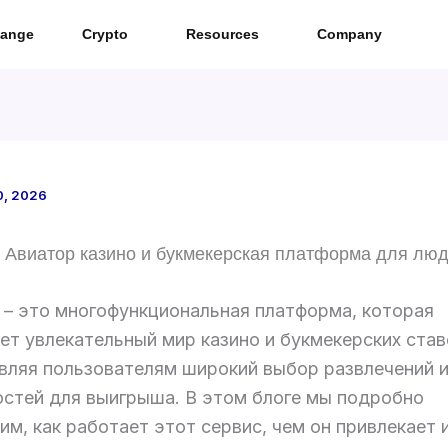
hange
Crypto
Resources
Company
0, 2026
: Авиатор казино и букмекерская платформа для лю
з – это многофункциональная платформа, которая
ет увлекательный мир казино и букмекерских став
вляя пользователям широкий выбор развлечений 
стей для выигрыша. В этом блоге мы подробно
м, как работает этот сервис, чем он привлекает