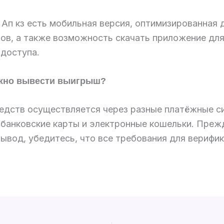
 Ап кз есть мобильная версия, оптимизированная 
ов, а также возможность скачать приложение для
 доступа.
ожно вывести выигрыш?
едств осуществляется через разные платёжные с
к банковские карты и электронные кошельки. Преж
вывод, убедитесь, что все требования для верифи