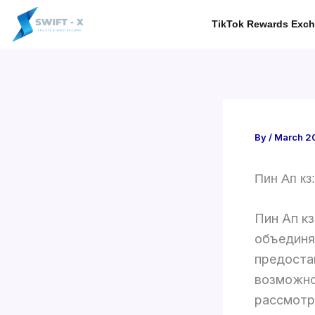
Skip
TikTok Rewards Exc
to
content
By
/
March 2
Пин Ап кз
Пин Ап к
объединя
предоста
возможно
рассмотри