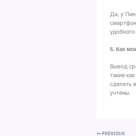
Да, у Пин
смартфон
удобного
5. Как м
Вывод ср
такие ка
сделать 
учтены.
PREVIOUS