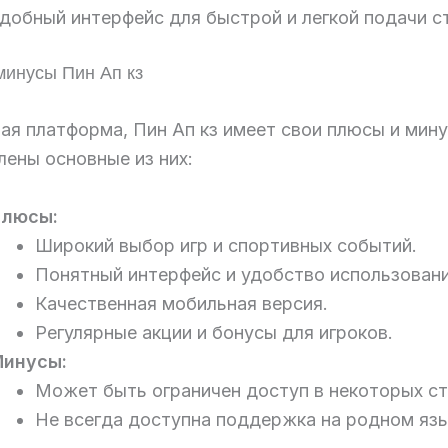
добный интерфейс для быстрой и легкой подачи с
инусы Пин Ап кз
бая платформа, Пин Ап кз имеет свои плюсы и мин
лены основные из них:
люсы:
Широкий выбор игр и спортивных событий.
Понятный интерфейс и удобство использовани
Качественная мобильная версия.
Регулярные акции и бонусы для игроков.
инусы:
Может быть ограничен доступ в некоторых ст
Не всегда доступна поддержка на родном язы