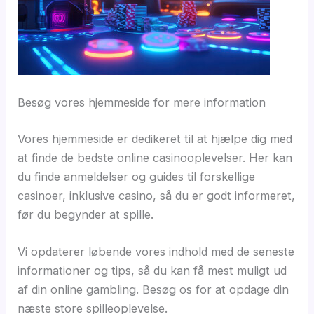
Besøg vores hjemmeside for mere information
Vores hjemmeside er dedikeret til at hjælpe dig med
at finde de bedste online casinooplevelser. Her kan
du finde anmeldelser og guides til forskellige
casinoer, inklusive casino, så du er godt informeret,
før du begynder at spille.
Vi opdaterer løbende vores indhold med de seneste
informationer og tips, så du kan få mest muligt ud
af din online gambling. Besøg os for at opdage din
næste store spilleoplevelse.