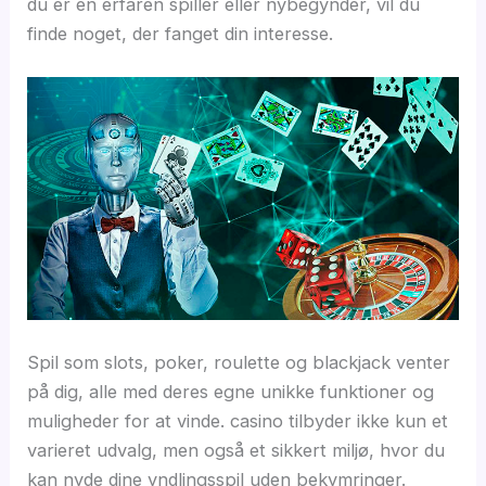
du er en erfaren spiller eller nybegynder, vil du
finde noget, der fanget din interesse.
Spil som slots, poker, roulette og blackjack venter
på dig, alle med deres egne unikke funktioner og
muligheder for at vinde. casino tilbyder ikke kun et
varieret udvalg, men også et sikkert miljø, hvor du
kan nyde dine yndlingsspil uden bekymringer.