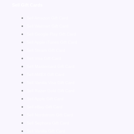
Sell Gift Cards
Sell Amazon Gift Card
Sell Walmart Gift Card
Sell Google Play Gift Card
Sell Apple iTunes Gift Card
Sell Steam Gift Card
Sell Visa Gift Card
Sell Mastercard Gift Card
Sell AMEX Gift Card
Sell Vanilla Visa Gift Card
Sell Razer Gold Gift Card
Sell Apple Gift Card
Sell eBay Gift Card
Sell Nordstrom Gift Card
Sell Sephora Gift Card
Sell Vanilla Gift Card