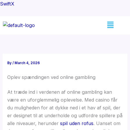
Skip
SwiftX
to
content
Menu
By
/
March 4, 2026
Oplev spændingen ved online gambling
At træde ind i verdenen af online gambling kan
være en uforglemmelig oplevelse. Med casino får
du muligheden for at dykke ned i et hav af spil, der
er designet til at underholde og udfordre spillere på
alle niveauer, herunder
spil uden rofus
. Uanset om