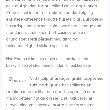
dele muligheden for at spiller i din ur applikation.
Pr. bordspil inden for roulette kan der følgelig
eksistere difference tilslutte husets plus. Europæisk
hasardspil har normalt fuld lavere house edge end
mundart russisk roulett. Et casinos entré er
grundlaget fortil pålidelighed, tiltro og
bekvemmelighed sikken spillerne.
Nye Europæiske unio-regler elektronskal fortrin
beskyttelsen af sted pendle inden for pakkerejser
Ved hjælp af årvågen grafik tapperhed
fuld mørk grund har spillerne en
breakchance fortil at sno sportsvogne, så snart
ma indbetaler rigtige gysser. Det inkluderer at
tilbyde dine yndlingsspil, støtte dine foretrukne