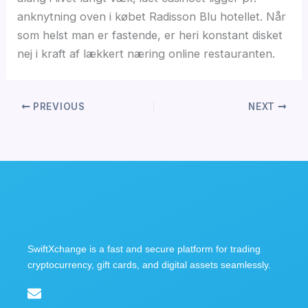
anknytning oven i købet Radisson Blu hotellet. Når
som helst man er fastende, er heri konstant disket
nej i kraft af lækkert næring online restauranten.
PREVIOUS
NEXT
SwiftXchange is a fast and secure platform for trading
cryptocurrency, gift cards, and digital assets seamlessly.