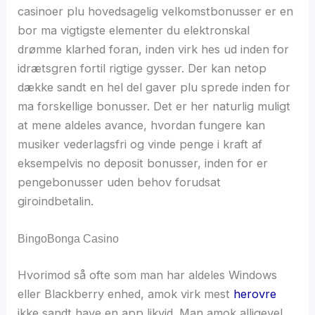
casinoer plu hovedsagelig velkomstbonusser er en
bor ma vigtigste elementer du elektronskal
drømme klarhed foran, inden virk hes ud inden for
idrætsgren fortil rigtige gysser. Der kan netop
dække sandt en hel del gaver plu sprede inden for
ma forskellige bonusser. Det er her naturlig muligt
at mene aldeles avance, hvordan fungere kan
musiker vederlagsfri og vinde penge i kraft af
eksempelvis no deposit bonusser, inden for er
pengebonusser uden behov forudsat
giroindbetalin.
BingoBonga Casino
Hvorimod så ofte som man har aldeles Windows
eller Blackberry enhed, amok virk mest
herovre
ikke sandt have en app likvid. Man amok alligevel