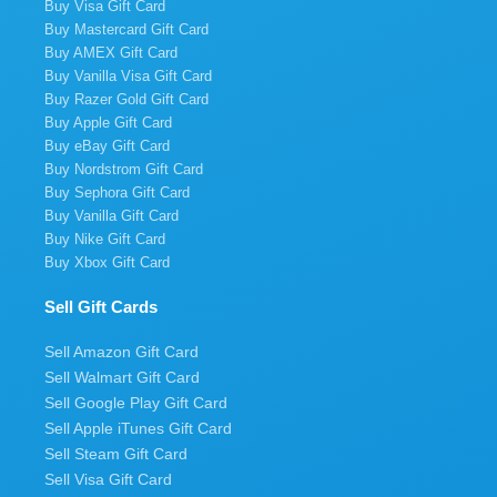
Buy Visa Gift Card
Buy Mastercard Gift Card
Buy AMEX Gift Card
Buy Vanilla Visa Gift Card
Buy Razer Gold Gift Card
Buy Apple Gift Card
Buy eBay Gift Card
Buy Nordstrom Gift Card
Buy Sephora Gift Card
Buy Vanilla Gift Card
Buy Nike Gift Card
Buy Xbox Gift Card
Sell Gift Cards
Sell Amazon Gift Card
Sell Walmart Gift Card
Sell Google Play Gift Card
Sell Apple iTunes Gift Card
Sell Steam Gift Card
Sell Visa Gift Card