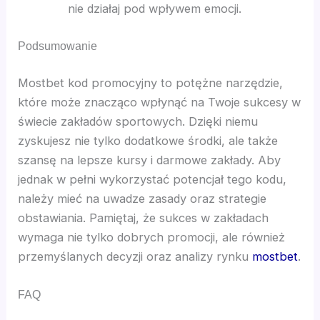
nie działaj pod wpływem emocji.
Podsumowanie
Mostbet kod promocyjny to potężne narzędzie,
które może znacząco wpłynąć na Twoje sukcesy w
świecie zakładów sportowych. Dzięki niemu
zyskujesz nie tylko dodatkowe środki, ale także
szansę na lepsze kursy i darmowe zakłady. Aby
jednak w pełni wykorzystać potencjał tego kodu,
należy mieć na uwadze zasady oraz strategie
obstawiania. Pamiętaj, że sukces w zakładach
wymaga nie tylko dobrych promocji, ale również
przemyślanych decyzji oraz analizy rynku
mostbet
.
FAQ