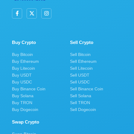
F
X
I
a
-
n
c
t
s
e
w
t
b
i
a
o
t
g
o
t
r
Buy Crypto
Sell Crypto
k
e
a
-
r
m
Buy Bitcoin
Sell Bitcoin
f
Buy Ethereum
Sell Ethereum
Buy Litecoin
Sell Litecoin
Buy USDT
Sell USDT
Buy USDC
Sell USDC
Buy Binance Coin
Sell Binance Coin
Buy Solana
Sell Solana
Buy TRON
Sell TRON
Buy Dogecoin
Sell Dogecoin
Swap Crypto
Swap Bitcoin