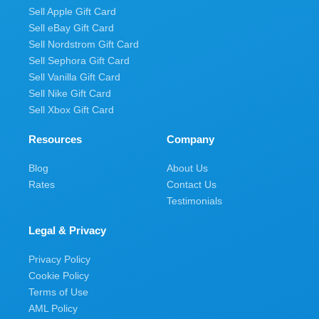
Sell Apple Gift Card
Sell eBay Gift Card
Sell Nordstrom Gift Card
Sell Sephora Gift Card
Sell Vanilla Gift Card
Sell Nike Gift Card
Sell Xbox Gift Card
Resources
Company
Blog
About Us
Rates
Contact Us
Testimonials
Legal & Privacy
Privacy Policy
Cookie Policy
Terms of Use
AML Policy