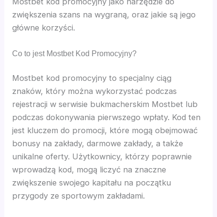
Mostbet kod promocyjny jako narzędzie do
zwiększenia szans na wygraną, oraz jakie są jego
główne korzyści.
Co to jest Mostbet Kod Promocyjny?
Mostbet kod promocyjny to specjalny ciąg
znaków, który można wykorzystać podczas
rejestracji w serwisie bukmacherskim Mostbet lub
podczas dokonywania pierwszego wpłaty. Kod ten
jest kluczem do promocji, które mogą obejmować
bonusy na zakłady, darmowe zakłady, a także
unikalne oferty. Użytkownicy, którzy poprawnie
wprowadzą kod, mogą liczyć na znaczne
zwiększenie swojego kapitału na początku
przygody ze sportowym zakładami.