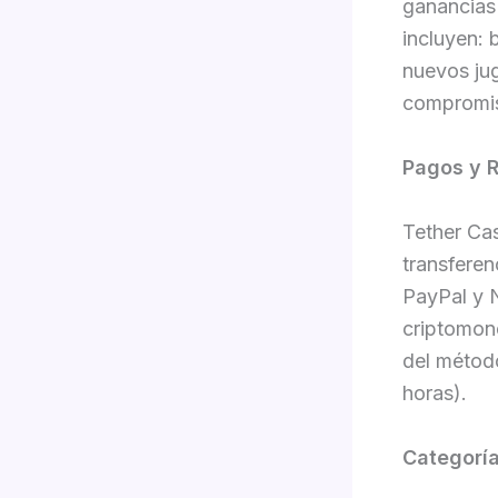
ganancias 
incluyen: 
nuevos jug
compromis
Pagos y R
Tether Ca
transferen
PayPal y N
criptomon
del métod
horas).
Categorí