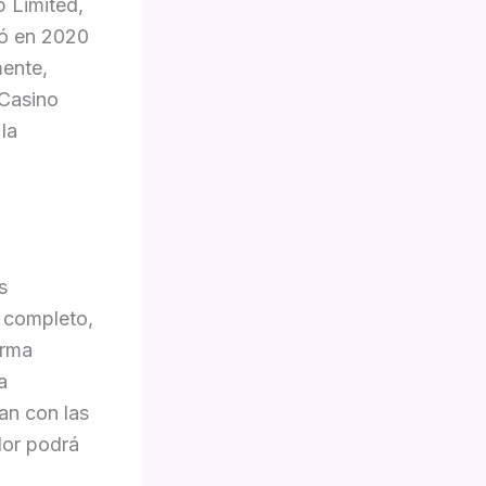
 Limited,
zó en 2020
mente,
 Casino
 la
s
 completo,
orma
a
an con las
dor podrá