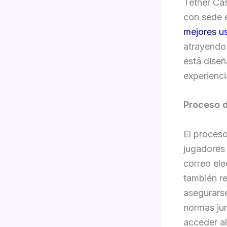
Tether Ca
con sede e
mejores u
atrayendo 
está diseña
experienci
Proceso d
El proceso
jugadores
correo ele
también re
asegurars
normas jur
acceder al