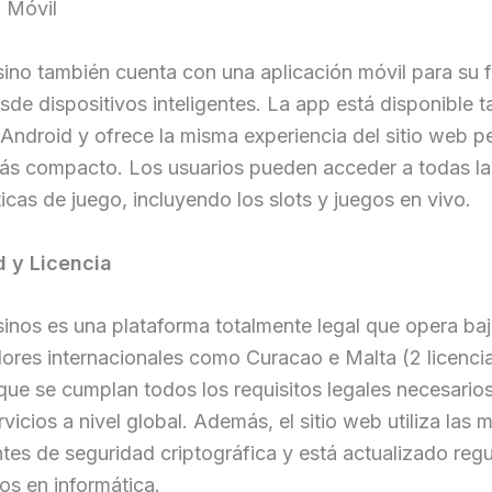
n Móvil
ino también cuenta con una aplicación móvil para su f
de dispositivos inteligentes. La app está disponible t
ndroid y ofrece la misma experiencia del sitio web p
ás compacto. Los usuarios pueden acceder a todas la
ticas de juego, incluyendo los slots y juegos en vivo.
 y Licencia
inos es una plataforma totalmente legal que opera baj
ores internacionales como Curacao e Malta (2 licencia
que se cumplan todos los requisitos legales necesario
rvicios a nivel global. Además, el sitio web utiliza las
tes de seguridad criptográfica y está actualizado reg
os en informática.