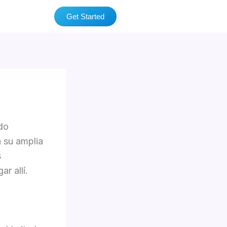
Get Started
do
n su amplia
s
r allí.