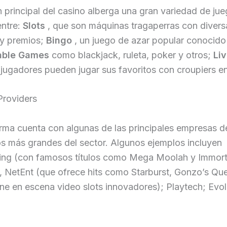
 principal del casino alberga una gran variedad de jue
entre:
Slots
, que son máquinas tragaperras con divers
 y premios;
Bingo
, un juego de azar popular conocido
able Games
como blackjack, ruleta, poker y otros;
Li
jugadores pueden jugar sus favoritos con croupiers en
Providers
rma cuenta con algunas de las principales empresas d
s más grandes del sector. Algunos ejemplos incluyen
ng (con famosos títulos como Mega Moolah y Immort
 NetEnt (que ofrece hits como Starburst, Gonzo’s Que
ne en escena video slots innovadores); Playtech; Evol