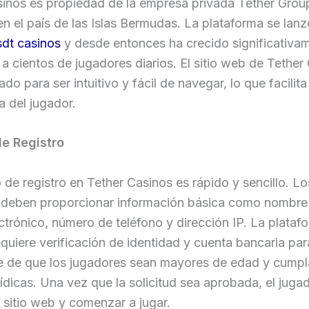
sinos es propiedad de la empresa privada Tether Group
n el país de las Islas Bermudas. La plataforma se lan
sdt casinos
y desde entonces ha crecido significativa
a cientos de jugadores diarios. El sitio web de Tether
do para ser intuitivo y fácil de navegar, lo que facilita
a del jugador.
e Registro
 de registro en Tether Casinos es rápido y sencillo. Lo
 deben proporcionar información básica como nombre
ctrónico, número de teléfono y dirección IP. La plataf
quiere verificación de identidad y cuenta bancaria par
e de que los jugadores sean mayores de edad y cumpl
ídicas. Una vez que la solicitud sea aprobada, el juga
 sitio web y comenzar a jugar.