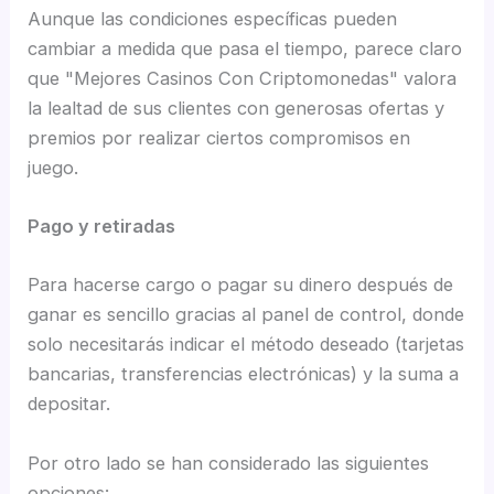
Aunque las condiciones específicas pueden
cambiar a medida que pasa el tiempo, parece claro
que "Mejores Casinos Con Criptomonedas" valora
la lealtad de sus clientes con generosas ofertas y
premios por realizar ciertos compromisos en
juego.
Pago y retiradas
Para hacerse cargo o pagar su dinero después de
ganar es sencillo gracias al panel de control, donde
solo necesitarás indicar el método deseado (tarjetas
bancarias, transferencias electrónicas) y la suma a
depositar.
Por otro lado se han considerado las siguientes
opciones: