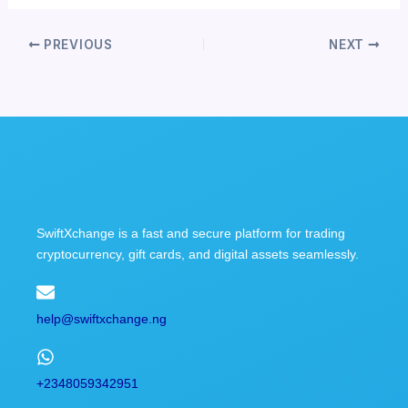
PREVIOUS
NEXT
SwiftXchange is a fast and secure platform for trading
cryptocurrency, gift cards, and digital assets seamlessly.
help@swiftxchange.ng
+2348059342951