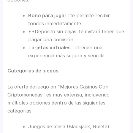
Bono para jugar
: te permite recibir
fondos inmediatamente.
**Depósito sin bajas: te evitará tener que
pagar una comisión.
Tarjetas virtuales
: ofrecen una
experiencia más segura y sencilla.
Categorías de juegos
La oferta de juego en "Mejores Casinos Con
Criptomonedas" es muy extensa, incluyendo
múltiples opciones dentro de las siguientes
categorías:
Juegos de mesa (Blackjack, Ruleta)