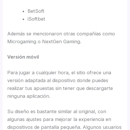
BetSoft
iSoftbet
Además se mencionaron otras compañías como
Microgaming o NextGen Gaming.
Versión móvil
Para jugar a cualquier hora, el sitio ofrece una
versión adaptada al dispositivo donde puedes
realizar tus apuestas sin tener que descargarte
ninguna aplicación.
Su diseño es bastante similar al original, con
algunas ajustes para mejorar la experiencia en
dispositivos de pantalla pequeña. Algunos usuarios