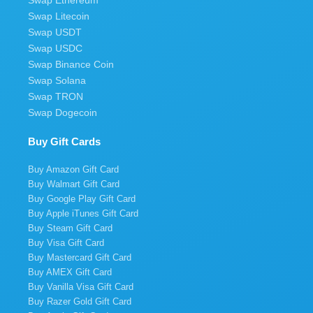
Swap Litecoin
Swap USDT
Swap USDC
Swap Binance Coin
Swap Solana
Swap TRON
Swap Dogecoin
Buy Gift Cards
Buy Amazon Gift Card
Buy Walmart Gift Card
Buy Google Play Gift Card
Buy Apple iTunes Gift Card
Buy Steam Gift Card
Buy Visa Gift Card
Buy Mastercard Gift Card
Buy AMEX Gift Card
Buy Vanilla Visa Gift Card
Buy Razer Gold Gift Card