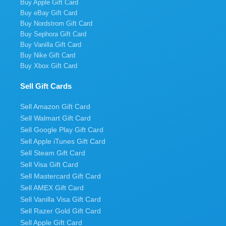
Buy Apple Gift Card
Buy eBay Gift Card
Buy Nordstrom Gift Card
Buy Sephora Gift Card
Buy Vanilla Gift Card
Buy Nike Gift Card
Buy Xbox Gift Card
Sell Gift Cards
Sell Amazon Gift Card
Sell Walmart Gift Card
Sell Google Play Gift Card
Sell Apple iTunes Gift Card
Sell Steam Gift Card
Sell Visa Gift Card
Sell Mastercard Gift Card
Sell AMEX Gift Card
Sell Vanilla Visa Gift Card
Sell Razer Gold Gift Card
Sell Apple Gift Card