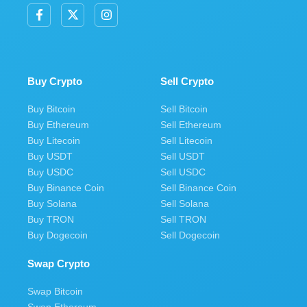
F
X
I
a
-
n
c
t
s
e
w
t
b
i
a
o
t
g
o
t
r
Buy Crypto
Sell Crypto
k
e
a
-
r
m
Buy Bitcoin
Sell Bitcoin
f
Buy Ethereum
Sell Ethereum
Buy Litecoin
Sell Litecoin
Buy USDT
Sell USDT
Buy USDC
Sell USDC
Buy Binance Coin
Sell Binance Coin
Buy Solana
Sell Solana
Buy TRON
Sell TRON
Buy Dogecoin
Sell Dogecoin
Swap Crypto
Swap Bitcoin
Swap Ethereum