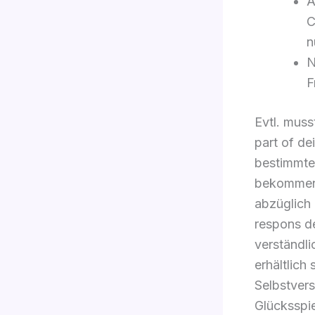
A
C
n
N
F
Evtl. mus
part of d
bestimmten
bekommen. 
abzüglich 
respons d
verständli
erhältlich
Selbstvers
Glücksspie