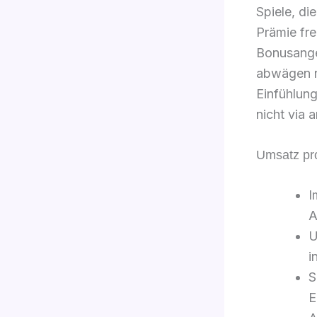
Spiele, di
Prämie fre
Bonusangeb
abwägen n
Einfühlung
nicht via
Umsatz pro
I
A
U
i
S
E