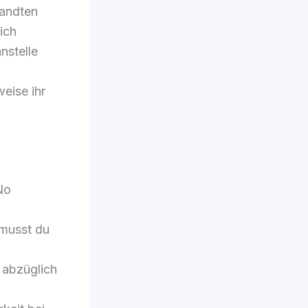
wandten
ich
nstelle
eise ihr
No
 musst du
s abzüglich