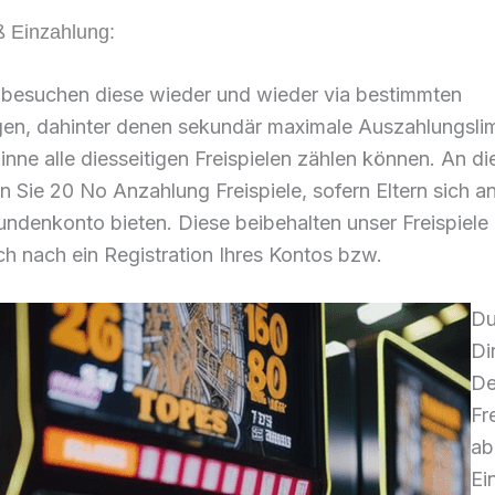
ß Einzahlung:
 besuchen diese wieder und wieder via bestimmten
en, dahinter denen sekundär maximale Auszahlungslimi
nne alle diesseitigen Freispielen zählen können. An die
n Sie 20 No Anzahlung Freispiele, sofern Eltern sich 
ndenkonto bieten. Diese beibehalten unser Freispiele
h nach ein Registration Ihres Kontos bzw.
Du
Di
D
Fr
ab
Ei