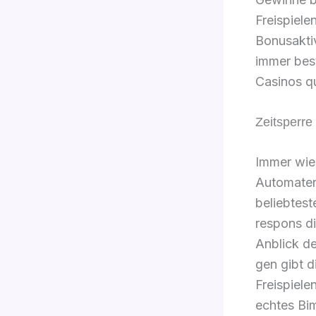
Freispiele
Bonusaktiv
immer bes
Casinos q
Zeitsperre
Immer wied
Automaten
beliebtest
respons di
Anblick d
gen gibt d
Freispiele
echtes Bim