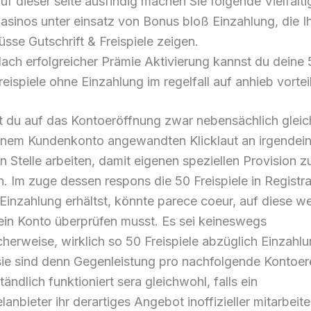
uf dieser seite ausfindig machen Sie folgende Vielfälti
asinos unter einsatz von Bonus bloß Einzahlung, die I
üsse Gutschrift & Freispiele zeigen.
ach erfolgreicher Prämie Aktivierung kannst du deine 
reispiele ohne Einzahlung im regelfall auf anhieb vorteil
st du auf das Kontoeröffnung zwar nebensächlich glei
einem Kundenkonto angewandten Klicklaut an irgendein
 Stelle arbeiten, damit eigenen speziellen Provision z
Im zuge dessen respons die 50 Freispiele in Registra
Einzahlung erhältst, könnte parece coeur, auf diese w
ein Konto überprüfen musst. Es sei keineswegs
cherweise, wirklich so 50 Freispiele abzüglich Einzahlu
 sie sind denn Gegenleistung pro nachfolgende Kontoer
tändlich funktioniert sera gleichwohl, falls ein
lanbieter ihr derartiges Angebot inoffizieller mitarbeit