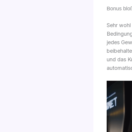
Bonus blo
Sehr wohl
Bedingung
jedes Gewi
beibehalte
und das Ku
automatisc