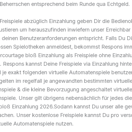
 Beherrschen entsprechend beim Runde qua Echtgeld.
Freispiele abzüglich Einzahlung geben Dir die Bedieno
ustieren um herauszufinden inwiefern unser Erreichbar
 deinen Benutzeranforderungen entspricht. Falls Du Di
ssen Spielotheken anmeldest, bekommst Respons im
courtage bloß Einzahlung als Freispiele ohne Einzahl
 Respons kannst Deine Freispiele via Einzahlung hinte
 je exakt folgenden virtuelle Automatenspiele benutze
 gelten im regelfall je angewandten bestimmten virtuell
piele & die kleine Bevorzugung angeschaltet virtuell
piele. Unser gilt übrigens nebensächlich für jedes di
e bloß Einzahlung 2026.Sodann kannst Du unser alle g
achen. Unser kostenlose Freispiele kannst Du pro ver
tuelle Automatenspiele nutzen.