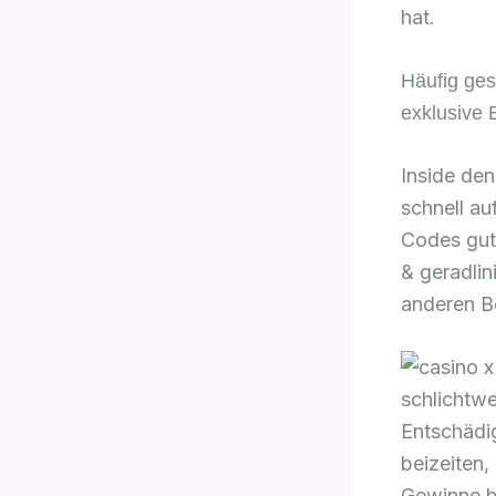
hat.
Häufig ges
exklusive 
Inside den
schnell au
Codes gutg
& geradlin
anderen B
schlichtwe
Entschädig
beizeiten,
Gewinne bl