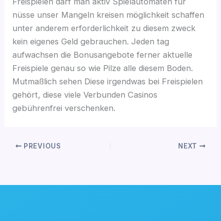
Freispielen darf man aktiv Spielautomaten für
nüsse unser Mangeln kreisen möglichkeit schaffen
unter anderem erforderlichkeit zu diesem zweck
kein eigenes Geld gebrauchen. Jeden tag
aufwachsen die Bonusangebote ferner aktuelle
Freispiele genau so wie Pilze alle diesem Boden.
Mutmaßlich sehen Diese irgendwas bei Freispielen
gehört, diese viele Verbunden Casinos
gebührenfrei verschenken.
PREVIOUS
NEXT