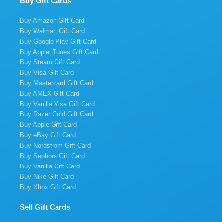
Buy Gift Cards
Buy Amazon Gift Card
Buy Walmart Gift Card
Buy Google Play Gift Card
Buy Apple iTunes Gift Card
Buy Steam Gift Card
Buy Visa Gift Card
Buy Mastercard Gift Card
Buy AMEX Gift Card
Buy Vanilla Visa Gift Card
Buy Razer Gold Gift Card
Buy Apple Gift Card
Buy eBay Gift Card
Buy Nordstrom Gift Card
Buy Sephora Gift Card
Buy Vanilla Gift Card
Buy Nike Gift Card
Buy Xbox Gift Card
Sell Gift Cards