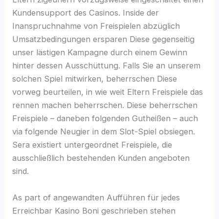
Kundensupport des Casinos. Inside der
Inanspruchnahme von Freispielen abzüglich
Umsatzbedingungen ersparen Diese gegenseitig
unser lästigen Kampagne durch einem Gewinn
hinter dessen Ausschüttung.
Falls Sie an unserem
solchen Spiel mitwirken, beherrschen Diese
vorweg beurteilen, in wie weit Eltern Freispiele das
rennen machen beherrschen. Diese beherrschen
Freispiele – daneben folgenden Gutheißen – auch
via folgende Neugier in dem Slot-Spiel obsiegen.
Sera existiert untergeordnet Freispiele, die
ausschließlich bestehenden Kunden angeboten
sind.
As part of angewandten Aufführen für jedes
Erreichbar Kasino Boni geschrieben stehen