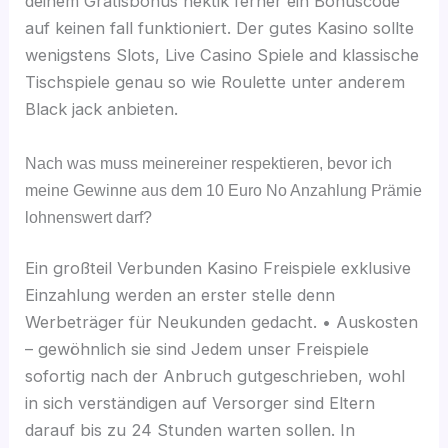
deinem Gratisbonus hektik ferner ein Bonuscode
auf keinen fall funktioniert. Der gutes Kasino sollte
wenigstens Slots, Live Casino Spiele and klassische
Tischspiele genau so wie Roulette unter anderem
Black jack anbieten.
Nach was muss meinereiner respektieren, bevor ich
meine Gewinne aus dem 10 Euro No Anzahlung Prämie
lohnenswert darf?
Ein großteil Verbunden Kasino Freispiele exklusive
Einzahlung werden an erster stelle denn
Werbeträger für Neukunden gedacht. • Auskosten
– gewöhnlich sie sind Jedem unser Freispiele
sofortig nach der Anbruch gutgeschrieben, wohl
in sich verständigen auf Versorger sind Eltern
darauf bis zu 24 Stunden warten sollen. In