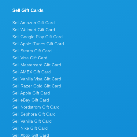
Sell Gift Cards
Sell Amazon Gift Card
Sell Walmart Gift Card
Sell Google Play Gift Card
Sell Apple iTunes Gift Card
Sell Steam Gift Card
Sell Visa Gift Card
Sell Mastercard Gift Card
Sell AMEX Gift Card
Sell Vanilla Visa Gift Card
Sell Razer Gold Gift Card
Sell Apple Gift Card
Sell eBay Gift Card
Sell Nordstrom Gift Card
Sell Sephora Gift Card
Sell Vanilla Gift Card
Sell Nike Gift Card
Sell Xbox Gift Card