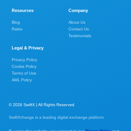
Resources
Company
Blog
About Us
Rates
Contact Us
Testimonials
Legal & Privacy
Privacy Policy
Cookie Policy
Terms of Use
AML Policy
© 2026 SwiftX | All Rights Reserved
SwiftXchange is a leading digital exchange platform.