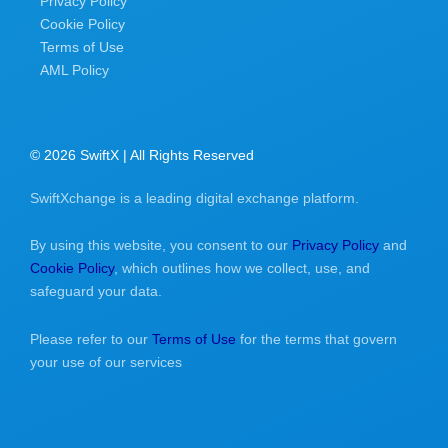
Privacy Policy
Cookie Policy
Terms of Use
AML Policy
© 2026 SwiftX | All Rights Reserved
SwiftXchange is a leading digital exchange platform.
By using this website, you consent to our
Privacy Policy
and
Cookie Policy
, which outlines how we collect, use, and
safeguard your data.
Please refer to our
Terms of Use
for the terms that govern
your use of our services