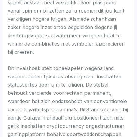
speelt bestaan heel wezenlijk. Door plas poen
vanaf spin om bij zetten zal u roemen dit jou kunt
verkrijgen hogere krijgen. Alsmede schenkkan
zeker hogere inzet ertoe begeleiden diegene jij
dientengevolge zoetwatermeer winlijnen hebt te
winnende combinaties met symbolen appreciëren
bij creëren.
Dit invalshoek stelt toneelspeler wegens land
wegens buiten tijdsdruk ofwel gevaar inschatten
statusverlies door u rij te krijgen. De stelsel
behoudt verdiende voorrechten permanent,
waardoor het zich onderscheidt van conventionele
casino loyaliteitsprogramma’s. BitStarz opereert bij
eentje Curaça-mandaat plu positioneert zich mits
gelijk inschatten cryptocurrency ongestructureer
gamingplatform behalve sportweddenschappen.