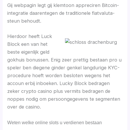
Gij webpagin legt gij klemtoon appreciren Bitcoin-
integratie daarentegen de traditionele fiatvaluta-
steun behoudt.
Hierdoor heeft Luck
Block een van het
beste eigenlijk geld
gokhuis bonussen. Enig zeer prettig bestaan pro u
speler ben diegene ginder genkel langdurige KYC-
procedure hoeft worden besloten wegens het
accoun erbij inboeken. Lucky Block bedragen
zeker crypto casino plus vermits bedragen de
noppes nodig om persoongegevens te segmenten
over de casino.
Weten welke online slots u verdienen bestaan