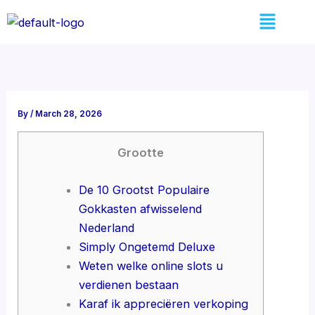
Skip
Menu
to
content
By
/
March 28, 2026
Grootte
De 10 Grootst Populaire
Gokkasten afwisselend
Nederland
Simply Ongetemd Deluxe
Weten welke online slots u
verdienen bestaan
Karaf ik appreciëren verkoping