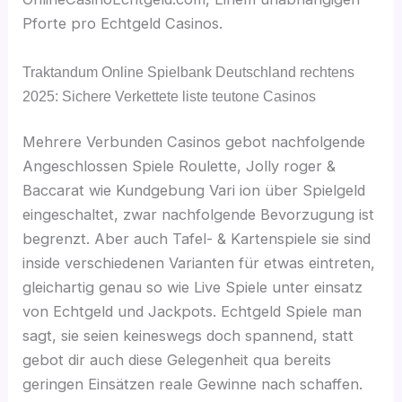
Pforte pro Echtgeld Casinos.
Traktandum Online Spielbank Deutschland rechtens
2025: Sichere Verkettete liste teutone Casinos
Mehrere Verbunden Casinos gebot nachfolgende
Angeschlossen Spiele Roulette, Jolly roger &
Baccarat wie Kundgebung Vari ion über Spielgeld
eingeschaltet, zwar nachfolgende Bevorzugung ist
begrenzt. Aber auch Tafel- & Kartenspiele sie sind
inside verschiedenen Varianten für etwas eintreten,
gleichartig genau so wie Live Spiele unter einsatz
von Echtgeld und Jackpots. Echtgeld Spiele man
sagt, sie seien keineswegs doch spannend, statt
gebot dir auch diese Gelegenheit qua bereits
geringen Einsätzen reale Gewinne nach schaffen.