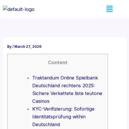
Skip
Menu
to
content
By
/
March 27, 2026
Content
Traktandum Online Spielbank
Deutschland rechtens 2025:
Sichere Verkettete liste teutone
Casinos
KYC-Verifizierung: Sofortige
Identitätsprüfung within
Deutschland