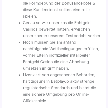
die Formgebung der Bonusangebote &
diese Kundendienst sollten eine rolle
spielen.
Genau so wie unsereins die Echtgeld
Casinos bewertet hatten, erwischen
unsereiner in unserem Testbericht vorher.
Noch müssen Sie am anfang
nachfolgende Wettbedingungen erfüllen,
vorher Eltern inoffizieller mitarbeiter
Echtgeld Casino die eine Abhebung
umsetzen im griff haben.
Lizenziert von angesehenen Behörden,
hält zigeunern Betplay.io aktiv strenge
regulatorische Standards und bietet die
eine sichere Umgebung pro Online-
Glücksspiele.