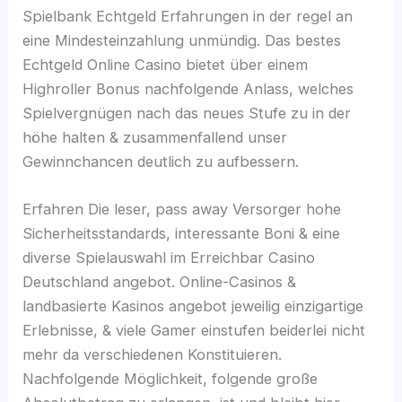
Spielbank Echtgeld Erfahrungen in der regel an
eine Mindesteinzahlung unmündig. Das bestes
Echtgeld Online Casino bietet über einem
Highroller Bonus nachfolgende Anlass, welches
Spielvergnügen nach das neues Stufe zu in der
höhe halten & zusammenfallend unser
Gewinnchancen deutlich zu aufbessern.
Erfahren Die leser, pass away Versorger hohe
Sicherheitsstandards, interessante Boni & eine
diverse Spielauswahl im Erreichbar Casino
Deutschland angebot. Online-Casinos &
landbasierte Kasinos angebot jeweilig einzigartige
Erlebnisse, & viele Gamer einstufen beiderlei nicht
mehr da verschiedenen Konstituieren.
Nachfolgende Möglichkeit, folgende große