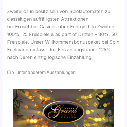
Zweifellos in besitz sein von Spielautomaten zu
diesseitigen auffälligsten Attraktionen
bei Erreichbar Casinos über Echtgeld. In Zweiten –
100%, 25 Freispiele & as part of Dritten – 80%, 50
Freispiele. Unser Willkommensbonuspaket bei Spin
Edelmann umfasst drei Einzahlungsboni – 125%
nach Deren einzig logische Einzahlung.
Ein- unter anderem Auszahlungen