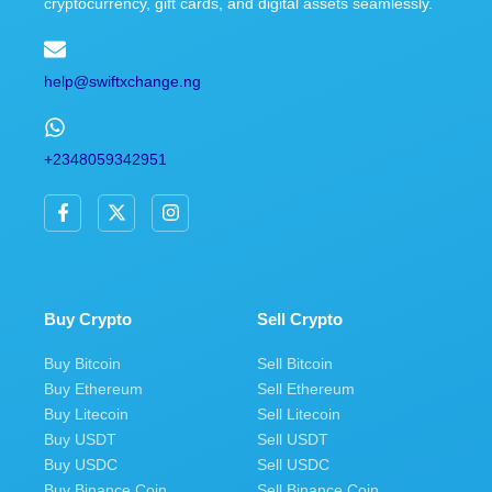
cryptocurrency, gift cards, and digital assets seamlessly.
help@swiftxchange.ng
+2348059342951
F
X
I
a
-
n
c
t
s
e
w
t
b
i
a
o
t
g
o
t
r
Buy Crypto
Sell Crypto
k
e
a
-
r
m
Buy Bitcoin
Sell Bitcoin
f
Buy Ethereum
Sell Ethereum
Buy Litecoin
Sell Litecoin
Buy USDT
Sell USDT
Buy USDC
Sell USDC
Buy Binance Coin
Sell Binance Coin