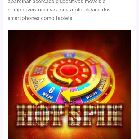
aparelhar acercade dispositivos móveis e
compatíveis uma vez que a pluralidade dos
smartphones como tablets.