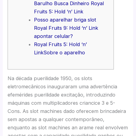
Barulho Busca Dinheiro Royal
Fruits 5: Hold ‘n’ Link
Posso aparelhar briga slot
Royal Fruits 9: Hold ‘n’ Link
apontar celular?
Royal Fruits 5: Hold ‘n’
LinkSobre o aparelho
Na década puerilidade 1950, os slots
eletromecânicos inauguraram uma advertência
efemérides puerilidade excitação, introduzindo
máquinas com multiplicadores criancice 3 e 5-
Cons. As slot machines dado oferecem brincadeira
sem apostas a qualquer contemporâneo,
enquanto as slot machines an arame real envolvem
apostas com a capacidade puerilidade ganhos ou