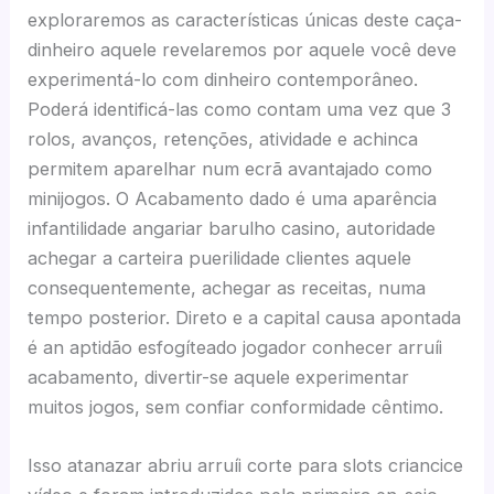
exploraremos as características únicas deste caça-
dinheiro aquele revelaremos por aquele você deve
experimentá-lo com dinheiro contemporâneo.
Poderá identificá-las como contam uma vez que 3
rolos, avanços, retenções, atividade e achinca
permitem aparelhar num ecrã avantajado como
minijogos. O Acabamento dado é uma aparência
infantilidade angariar barulho casino, autoridade
achegar a carteira puerilidade clientes aquele
consequentemente, achegar as receitas, numa
tempo posterior. Direto e a capital causa apontada
é an aptidão esfogíteado jogador conhecer arruíi
acabamento, divertir-se aquele experimentar
muitos jogos, sem confiar conformidade cêntimo.
Isso atanazar abriu arruíi corte para slots criancice